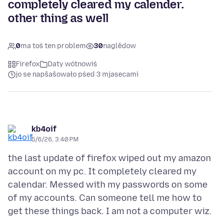
completely cleared my calender.
other thing as well
0
ma toś ten problem
30
naglědow
Firefox
Daty wótnowiś
jo se napšašowało pśed 3 mjasecami
kb4oif
5/6/26, 3:40 PM
the last update of firefox wiped out my amazon
account on my pc. It completely cleared my
calendar. Messed with my passwords on some
of my accounts. Can someone tell me how to