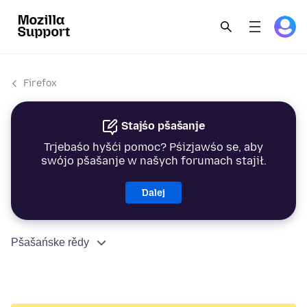
Firefox
Stajśo pšašanje
Trjebaśo hyšći pomoc? Pśizjawśo se, aby
swójo pšašanje w našych forumach stajił.
Dalej
Pšašańske rědy