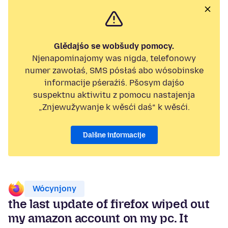
Glědajśo se wobšudy pomocy.
Njenapominajomy was nigda, telefonowy
numer zawołaś, SMS pósłaś abo wósobinske
informacije pśeraźiś. Pšosym dajśo
suspektnu aktiwitu z pomocu nastajenja
„Znjewužywanje k wěsći daś“ k wěsći.
Dalšne informacije
Wócynjony
the last update of firefox wiped out
my amazon account on my pc. It