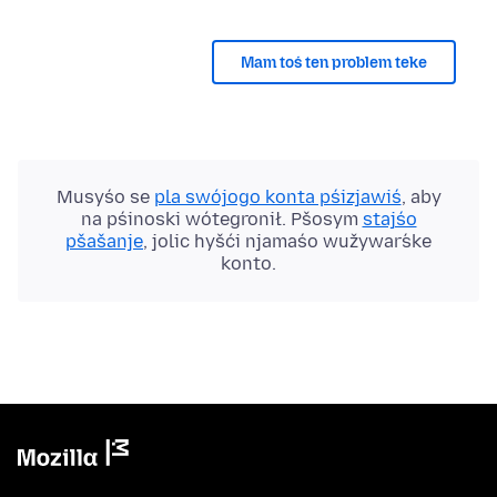
Mam toś ten problem teke
Musyśo se
pla swójogo konta pśizjawiś
, aby
na pśinoski wótegronił. Pšosym
stajśo
pšašanje
, jolic hyšći njamaśo wužywaŕske
konto.