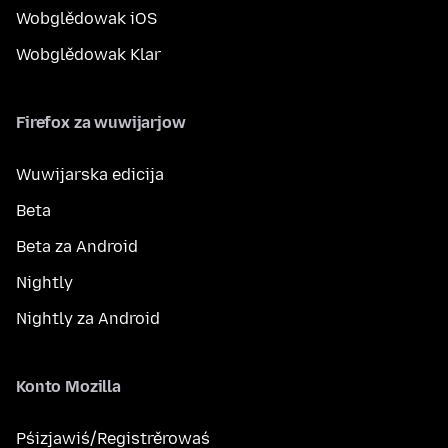
Wobglědowak iOS
Wobglědowak Klar
Firefox za wuwijarjow
Wuwijarska edicija
Beta
Beta za Android
Nightly
Nightly za Android
Konto Mozilla
Pśizjawiś/Registrěrowaś