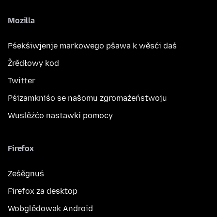
Mozilla
Pśekśiwjenje markowego pšawa k wěsći daś
Žrědłowy kod
Twitter
Pśizamkniśo se našomu zgromaźeństwoju
Wuslěźćo nastawki pomocy
Firefox
Ześěgnuś
Firefox za desktop
Wobglědowak Android