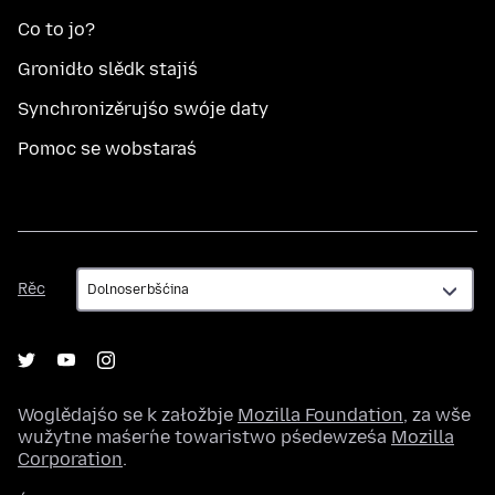
Co to jo?
Gronidło slědk stajiś
Synchronizěrujśo swóje daty
Pomoc se wobstaraś
Rěc
Rěc
Woglědajśo se k załožbje
Mozilla Foundation
, za wše
wužytne maśeŕne towaristwo pśedewześa
Mozilla
Corporation
.