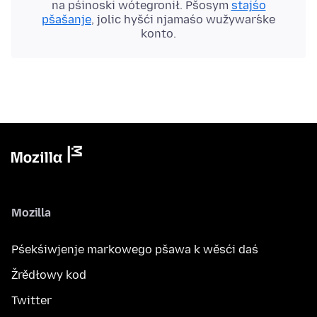
na pśinoski wótegronił. Pšosym
stajśo
pšašanje
, jolic hyšći njamaśo wužywaŕske
konto.
Mozilla
Pśekśiwjenje markowego pšawa k wěsći daś
Žrědłowy kod
Twitter