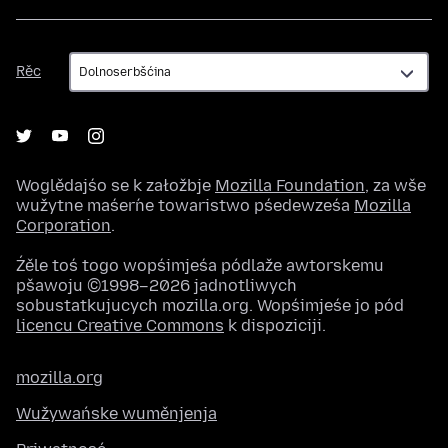
Rěc
Rěc
Woglědajśo se k załožbje
Mozilla Foundation
, za wše
wužytne maśeŕne towaristwo pśedewześa
Mozilla
Corporation
.
Źěle toś togo wopśimjeśa pódlaže awtorskemu
pšawoju ©1998–2026 jadnotliwych
sobustatkujucych mozilla.org. Wopśimjeśe jo pód
licencu Creative Commons
k dispoziciji.
mozilla.org
Wužywańske wuměnjenja