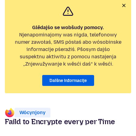
Glědajśo se wobšudy pomocy.
Njenapominajomy was nigda, telefonowy
numer zawołaś, SMS pósłaś abo wósobinske
informacije pśeraźiś. Pšosym dajśo
suspektnu aktiwitu z pomocu nastajenja
„Znjewužywanje k wěsći daś“ k wěsći.
Dalšne informacije
Wócynjony
Faild to Encrypte every per Time