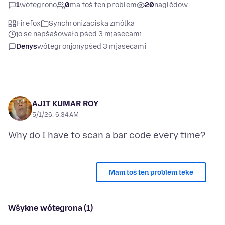
1
wótegrono
0
ma toś ten problem
20
naglědow
Firefox
Synchronizaciska zmólka
jo se napšašowało pśed 3 mjasecami
Denys
wótegronjony
pśed 3 mjasecami
AJIT KUMAR ROY
5/1/26, 6:34 AM
Mam toś ten problem teke
Wšykne wótegrona (1)