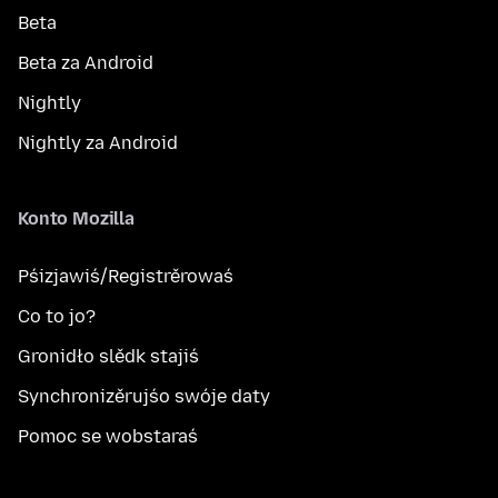
Beta
Beta za Android
Nightly
Nightly za Android
Konto Mozilla
Pśizjawiś/Registrěrowaś
Co to jo?
Gronidło slědk stajiś
Synchronizěrujśo swóje daty
Pomoc se wobstaraś