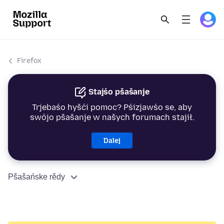
Firefox
Stajśo pšašanje
Trjebaśo hyšći pomoc? Pśizjawśo se, aby
swójo pšašanje w našych forumach stajił.
Dalej
Pšašańske rědy