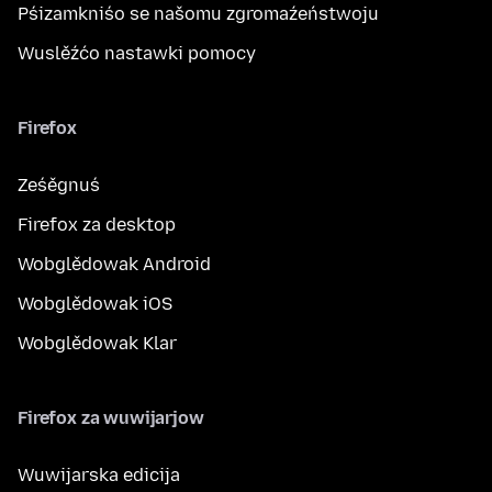
Pśizamkniśo se našomu zgromaźeństwoju
Wuslěźćo nastawki pomocy
Firefox
Ześěgnuś
Firefox za desktop
Wobglědowak Android
Wobglědowak iOS
Wobglědowak Klar
Firefox za wuwijarjow
Wuwijarska edicija