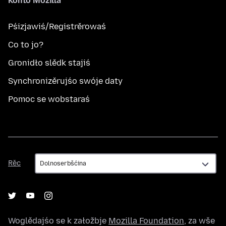
Konto Mozilla
Pśizjawiś/Registrěrowaś
Co to jo?
Gronidło slědk stajiś
Synchronizěrujśo swóje daty
Pomoc se wobstaraś
Rěc
Rěc
Woglědajśo se k załožbje
Mozilla Foundation
, za wše