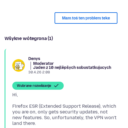
Mam toś ten problem teke
Wšykne wótegrona (1)
Denys
Moderator
Jaden z 10 nejlěpšych sobustatkujucych
30.4.26 2:08
Wubrane rozwězanje
Firefox ESR (Extended Support Release), which
you are on, only gets security updates, not
new features. So, unfortunately, the VPN won't