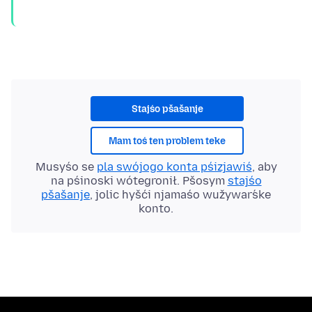
Stajśo pšašanje
Mam toś ten problem teke
Musyśo se
pla swójogo konta pśizjawiś
, aby
na pśinoski wótegronił. Pšosym
stajśo
pšašanje
, jolic hyšći njamaśo wužywaŕske
konto.