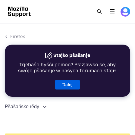
Firefox
Stajśo pšašanje
Trjebaśo hyšći pomoc? Pśizjawśo se, aby
swójo pšašanje w našych forumach stajił.
Dalej
Pšašańske rědy