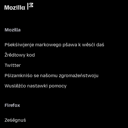
Mozilla
Pśekśiwjenje markowego pšawa k wěsći daś
Žrědłowy kod
Twitter
Pśizamkniśo se našomu zgromaźeństwoju
Wuslěźćo nastawki pomocy
Firefox
Ześěgnuś