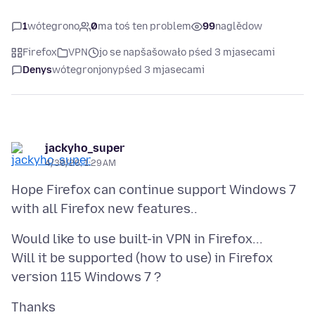
1
wótegrono
0
ma toś ten problem
99
naglědow
Firefox
VPN
jo se napšašowało pśed 3 mjasecami
Denys
wótegronjony
pśed 3 mjasecami
jackyho_super
4/30/26, 1:29 AM
Hope Firefox can continue support Windows 7
Would like to use built-in VPN in Firefox...
Will it be supported (how to use) in Firefox