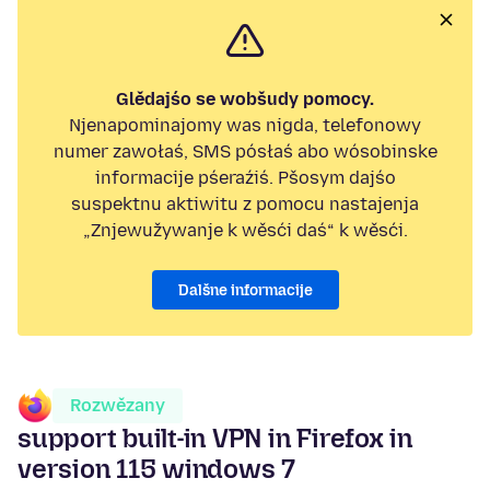
Glědajśo se wobšudy pomocy.
Njenapominajomy was nigda, telefonowy
numer zawołaś, SMS pósłaś abo wósobinske
informacije pśeraźiś. Pšosym dajśo
suspektnu aktiwitu z pomocu nastajenja
„Znjewužywanje k wěsći daś“ k wěsći.
Dalšne informacije
Rozwězany
support built-in VPN in Firefox in
version 115 windows 7