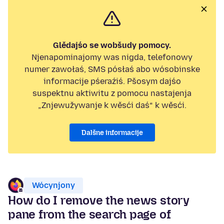
Glědajśo se wobšudy pomocy.
Njenapominajomy was nigda, telefonowy
numer zawołaś, SMS pósłaś abo wósobinske
informacije pśeraźiś. Pšosym dajśo
suspektnu aktiwitu z pomocu nastajenja
„Znjewužywanje k wěsći daś“ k wěsći.
Dalšne informacije
Wócynjony
How do I remove the news story
pane from the search page of