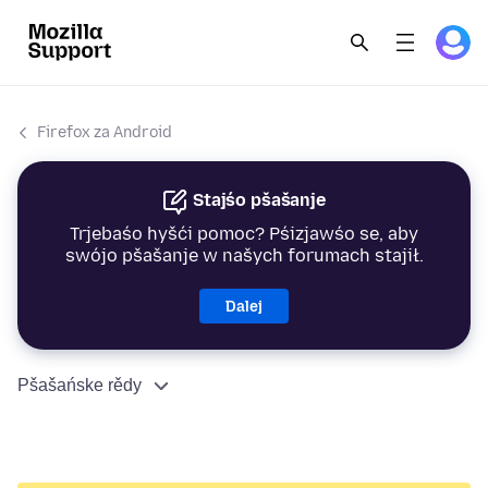
Firefox za Android
Stajśo pšašanje
Trjebaśo hyšći pomoc? Pśizjawśo se, aby
swójo pšašanje w našych forumach stajił.
Dalej
Pšašańske rědy