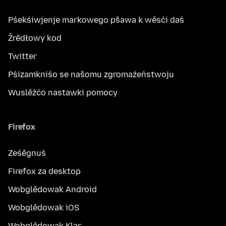
Pśekśiwjenje markowego pšawa k wěsći daś
Žrědłowy kod
Twitter
Pśizamkniśo se našomu zgromaźeństwoju
Wuslěźćo nastawki pomocy
Firefox
Ześěgnuś
Firefox za desktop
Wobglědowak Android
Wobglědowak iOS
Wobglědowak Klar