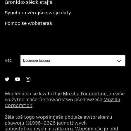
Gronidło slědk stajiś
Synchronizěrujśo swóje daty
Pomoc se wobstaraś
Rěc
Rěc
Woglědajśo se k załožbje
Mozilla Foundation
, za wše
wužytne maśeŕne towaristwo pśedewześa
Mozilla
Corporation
.
Źěle toś togo wopśimjeśa pódlaže awtorskemu
pšawoju ©1998–2026 jadnotliwych
sobustatkujucych mozilla.org. Wopśimjeśe jo pód