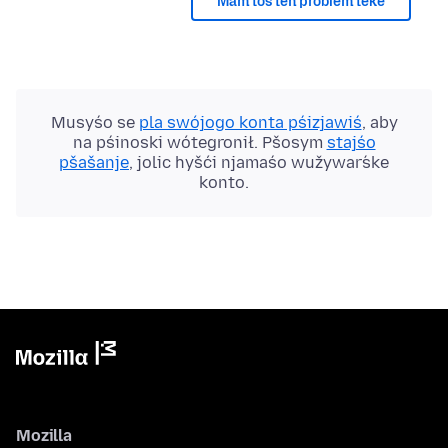
Mam toś ten problem teke
Musyśo se
pla swójogo konta pśizjawiś
, aby
na pśinoski wótegronił. Pšosym
stajśo
pšašanje
, jolic hyšći njamaśo wužywaŕske
konto.
Mozilla