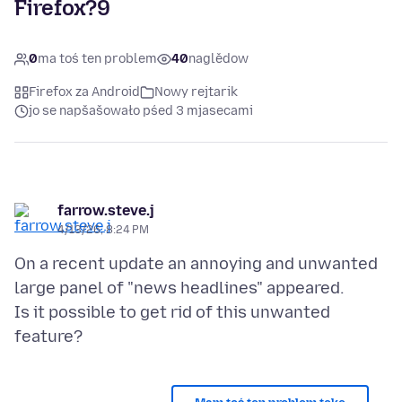
Firefox?9
0
ma toś ten problem
40
naglědow
Firefox za Android
Nowy rejtarik
jo se napšašowało pśed 3 mjasecami
farrow.steve.j
4/13/26, 8:24 PM
On a recent update an annoying and unwanted
large panel of "news headlines" appeared.
Is it possible to get rid of this unwanted