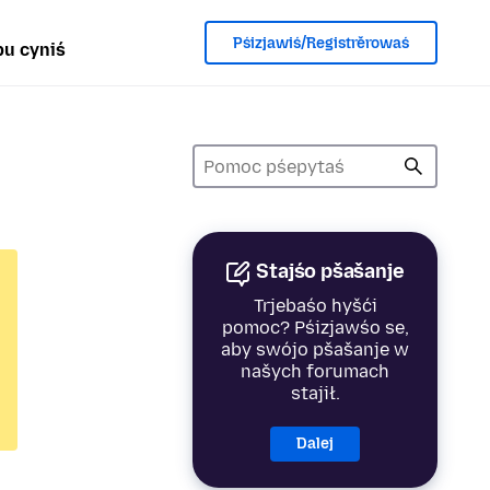
Pśizjawiś/Registrěrowaś
u cyniś
Stajśo pšašanje
Trjebaśo hyšći
pomoc? Pśizjawśo se,
aby swójo pšašanje w
našych forumach
stajił.
Dalej