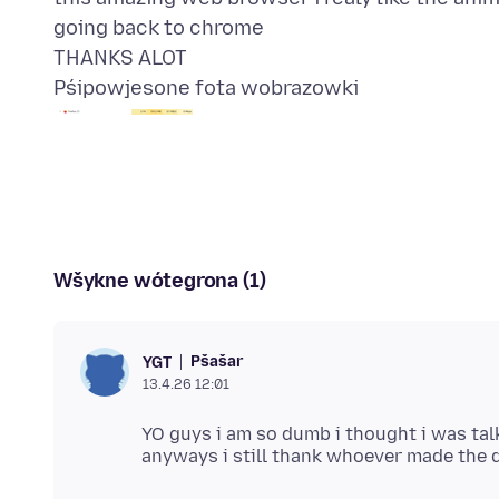
going back to chrome
Pśipowjesone fota wobrazowki
Wšykne wótegrona (1)
Pšašaŕ
YGT
13.4.26 12:01
YO guys i am so dumb i thought i was tal