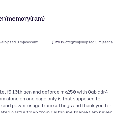
wer/memory(ram)
wało pśed 3 mjasecami
YGT
wótegronjony
pśed 3 mjasec
ntel i5 10th gen and geforce mx250 with 8gb ddr4
am alone on one page only is that supposed to
e and power usage from settings and thank you for
imated castle town from deltarune theme i am never