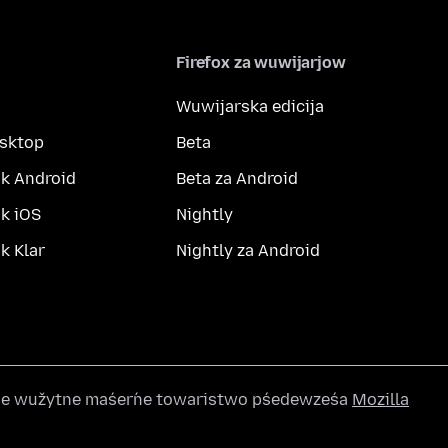
Firefox za wuwijarjow
Wuwijarska edicija
esktop
Beta
k Android
Beta za Android
k iOS
Nightly
 Klar
Nightly za Android
wše wužytne maśeŕne towaristwo pśedewześa
Mozilla