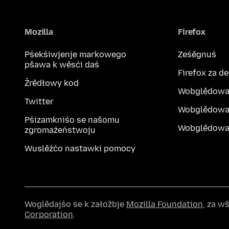
Mozilla
Firefox
Pśekśiwjenje markowego
Ześěgnuś
pšawa k wěsći daś
Firefox za d
Žrědłowy kod
Wobglědowa
Twitter
Wobglědowa
Pśizamkniśo se našomu
Wobglědowak
zgromaźeństwoju
Wuslěźćo nastawki pomocy
Woglědajśo se k załožbje
Mozilla Foundation
, za 
Corporation
.