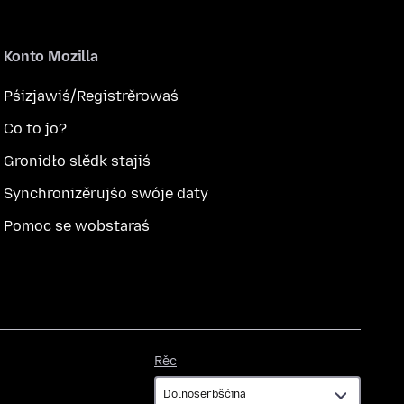
Konto Mozilla
Pśizjawiś/Registrěrowaś
Co to jo?
Gronidło slědk stajiś
Synchronizěrujśo swóje daty
Pomoc se wobstaraś
Rěc
Rěc