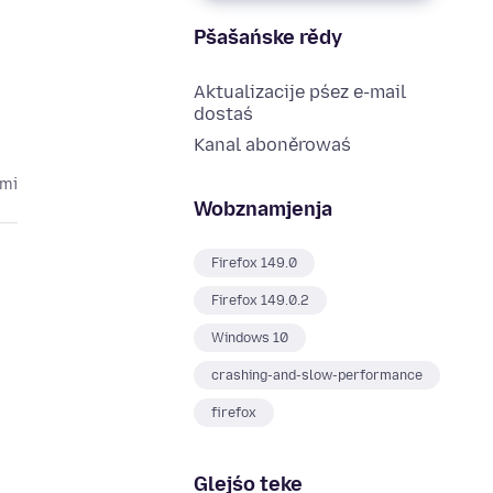
Pšašańske rědy
Aktualizacije pśez e-mail
dostaś
Kanal aboněrowaś
ami
Wobznamjenja
Firefox 149.0
Firefox 149.0.2
Windows 10
crashing-and-slow-performance
firefox
Glejśo teke