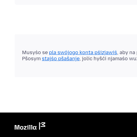
Musyśo se
pla swójogo konta pśizjawiś
, aby na
Pšosym
stajśo pšašanje
, jolic hyšći njamaśo w