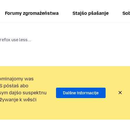
Forumy zgromaźeństwa
Stajśo pšašanje
Sob
refox use less...
ominajomy was
S pósłaś abo
osym dajśo suspektnu
Dalšne informacije
užywanje k wěsći