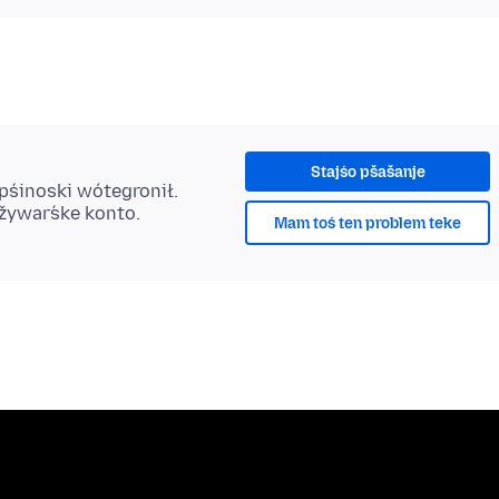
Stajśo pšašanje
 pśinoski wótegronił.
užywaŕske konto.
Mam toś ten problem teke