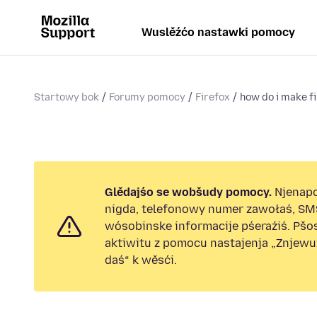
Wuslěźćo nastawki pomocy
Startowy bok
Forumy pomocy
Firefox
how do i make fi
Glědajśo se wobšudy pomocy.
Njenap
nigda, telefonowy numer zawołaś, SM
wósobinske informacije pśeraźiś. Pš
aktiwitu z pomocu nastajenja „Znjew
daś“ k wěsći.