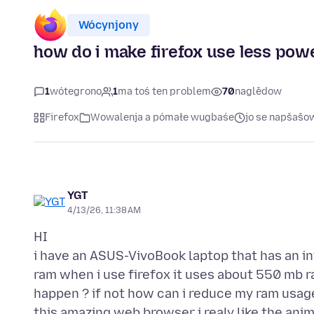
Wócynjony
how do i make firefox use less po
1
wótegrono
1
ma toś ten problem
70
naglědow
Firefox
Wowalenja a pómałe wugbaśe
jo se napšašo
YGT
4/13/26, 11:38 AM
HI
i have an ASUS-VivoBook laptop that has an i
ram when i use firefox it uses about 550 mb r
happen ? if not how can i reduce my ram usag
this amazing web browser i realy like the an