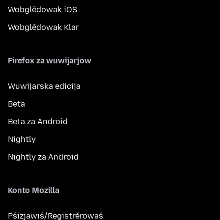
Wobglědowak iOS
Wobglědowak Klar
Firefox za wuwijarjow
Wuwijarska edicija
Beta
Beta za Android
Nightly
Nightly za Android
Konto Mozilla
Pśizjawiś/Registrěrowaś