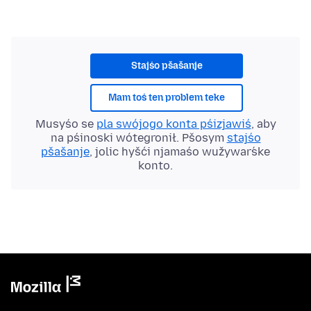
Stajśo pšašanje
Mam toś ten problem teke
Musyśo se
pla swójogo konta pśizjawiś
, aby
na pśinoski wótegronił. Pšosym
stajśo
pšašanje
, jolic hyšći njamaśo wužywaŕske
konto.