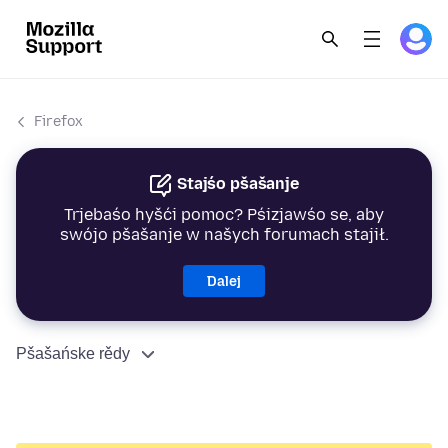
Firefox
Stajśo pšašanje
Trjebaśo hyšći pomoc? Pśizjawśo se, aby
swójo pšašanje w našych forumach stajił.
Dalej
Pšašańske rědy