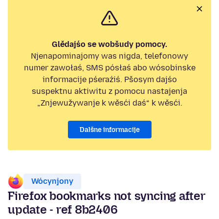
Glědajśo se wobšudy pomocy.
Njenapominajomy was nigda, telefonowy
numer zawołaś, SMS pósłaś abo wósobinske
informacije pśeraźiś. Pšosym dajśo
suspektnu aktiwitu z pomocu nastajenja
„Znjewužywanje k wěsći daś“ k wěsći.
Dalšne informacije
Wócynjony
Firefox bookmarks not syncing after
update - ref 8b2406