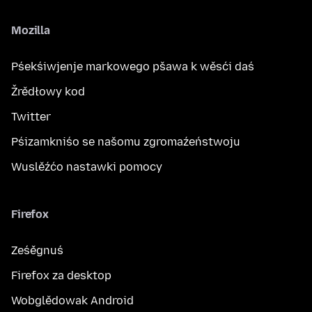
Mozilla
Pśekśiwjenje markowego pšawa k wěsći daś
Žrědłowy kod
Twitter
Pśizamkniśo se našomu zgromaźeństwoju
Wuslěźćo nastawki pomocy
Firefox
Ześěgnuś
Firefox za desktop
Wobglědowak Android