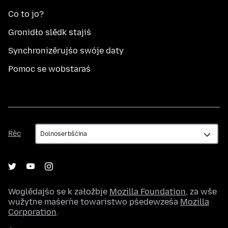
Co to jo?
Gronidło slědk stajiś
Synchronizěrujśo swóje daty
Pomoc se wobstaraś
Rěc
Rěc
Woglědajśo se k załožbje
Mozilla Foundation
, za wše
wužytne maśeŕne towaristwo pśedewześa
Mozilla
Corporation
.