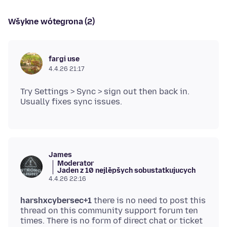
Wšykne wótegrona (2)
fargi use
4.4.26 21:17
Try Settings > Sync > sign out then back in.
James
Moderator
Jaden z 10 nejlěpšych sobustatkujucych
4.4.26 22:16
harshxcybersec+1
there is no need to post this
thread on this community support forum ten
times. There is no form of direct chat or ticket