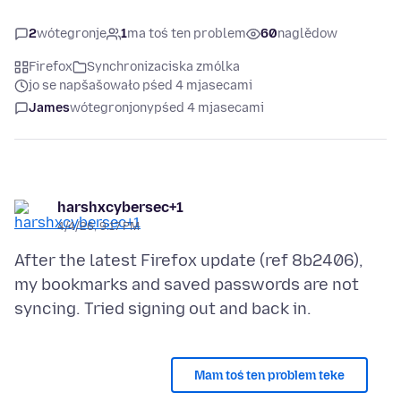
2
wótegronje
1
ma toś ten problem
60
naglědow
Firefox
Synchronizaciska zmólka
jo se napšašowało pśed 4 mjasecami
James
wótegronjony
pśed 4 mjasecami
harshxcybersec+1
4/4/26, 9:17 PM
After the latest Firefox update (ref 8b2406),
my bookmarks and saved passwords are not
Mam toś ten problem teke