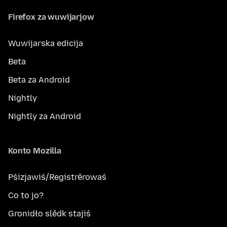
Firefox za wuwijarjow
Wuwijarska edicija
Beta
Beta za Android
Nightly
Nightly za Android
Konto Mozilla
Pśizjawiś/Registrěrowaś
Co to jo?
Gronidło slědk stajiś