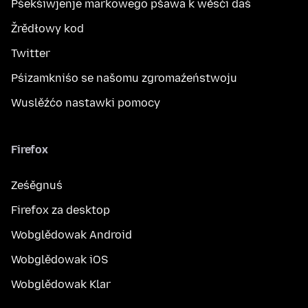
Pśekśiwjenje markowego pšawa k wěsći daś
Žrědłowy kod
Twitter
Pśizamkniśo se našomu zgromaźeństwoju
Wuslěźćo nastawki pomocy
Firefox
Ześěgnuś
Firefox za desktop
Wobglědowak Android
Wobglědowak iOS
Wobglědowak Klar