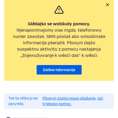
Glědajśo se wobšudy pomocy.
Njenapominajomy was nigda, telefonowy
numer zawołaś, SMS pósłaś abo wósobinske
informacije pśeraźiś. Pšosym dajśo
suspektnu aktiwitu z pomocu nastajenja
„Znjewužywanje k wěsći daś“ k wěsći.
Dalšne informacije
Toś ta nitka jo se
Pšosym stajśo nowe pšašanje, joli
zacyniła.
trjebaśo pomoc.