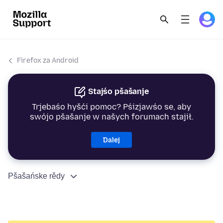
Firefox za Android
Stajśo pšašanje
Trjebaśo hyšći pomoc? Pśizjawśo se, aby
swójo pšašanje w našych forumach stajił.
Dalej
Pšašańske rědy