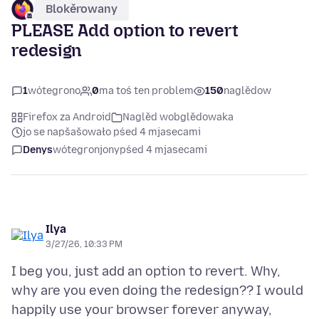
Blokěrowany
PLEASE Add option to revert
redesign
1
wótegrono
0
ma toś ten problem
150
naglědow
Firefox za Android
Naglěd wobglědowaka
jo se napšašowało pśed 4 mjasecami
Denys
wótegronjony
pśed 4 mjasecami
Ilya
3/27/26, 10:33 PM
I beg you, just add an option to revert. Why,
why are you even doing the redesign?? I would
happily use your browser forever anyway,