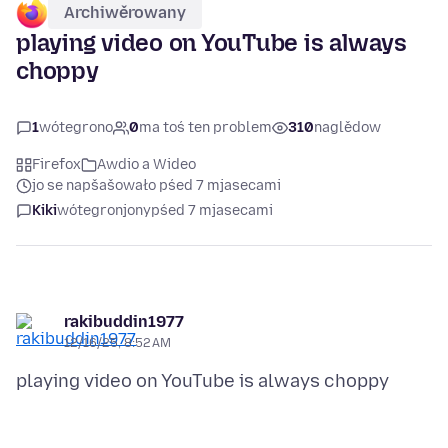
Archiwěrowany
playing video on YouTube is always
choppy
1
wótegrono
0
ma toś ten problem
310
naglědow
Firefox
Awdio a Wideo
jo se napšašowało pśed 7 mjasecami
Kiki
wótegronjony
pśed 7 mjasecami
rakibuddin1977
12/16/25, 8:52 AM