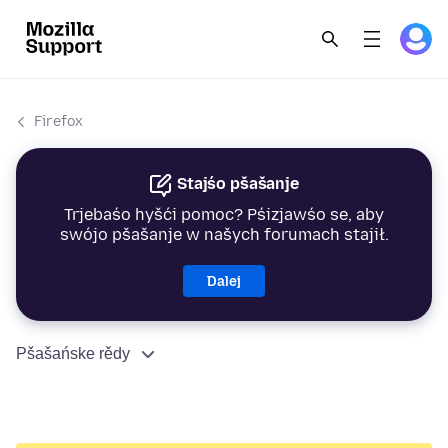
Firefox
Stajśo pšašanje
Trjebaśo hyšći pomoc? Pśizjawśo se, aby
swójo pšašanje w našych forumach stajił.
Dalej
Pšašańske rědy