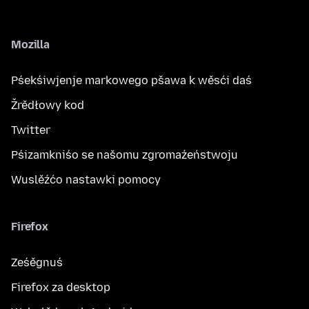
Mozilla
Pśekśiwjenje markowego pšawa k wěsći daś
Žrědłowy kod
Twitter
Pśizamkniśo se našomu zgromaźeństwoju
Wuslěźćo nastawki pomocy
Firefox
Ześěgnuś
Firefox za desktop