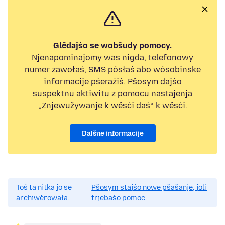
Glědajśo se wobšudy pomocy.
Njenapominajomy was nigda, telefonowy
numer zawołaś, SMS pósłaś abo wósobinske
informacije pśeraźiś. Pšosym dajśo
suspektnu aktiwitu z pomocu nastajenja
„Znjewužywanje k wěsći daś“ k wěsći.
Dalšne informacije
Toś ta nitka jo se
Pšosym stajśo nowe pšašanje, joli
archiwěrowała.
trjebaśo pomoc.