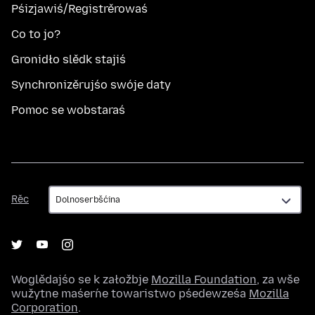
Pśizjawiś/Registrěrowaś
Co to jo?
Gronidło slědk stajiś
Synchronizěrujśo swóje daty
Pomoc se wobstaraś
Rěc
Rěc
Woglědajśo se k załožbje
Mozilla Foundation
, za wše
wužytne maśeŕne towaristwo pśedewześa
Mozilla
Corporation
.