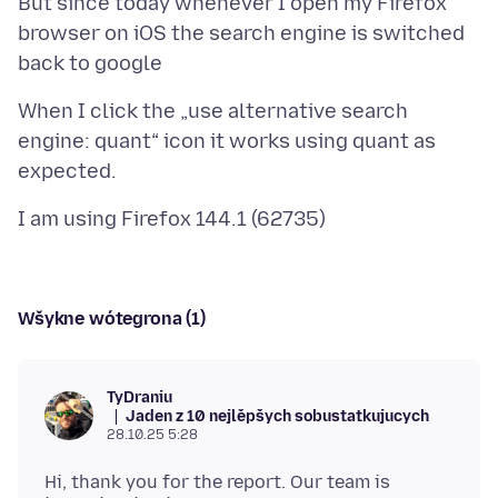
But since today whenever I open my Firefox
browser on iOS the search engine is switched
When I click the „use alternative search
engine: quant“ icon it works using quant as
Wšykne wótegrona (1)
TyDraniu
Jaden z 10 nejlěpšych sobustatkujucych
28.10.25 5:28
Hi, thank you for the report. Our team is