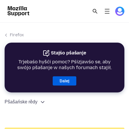
Firefox
Stajśo pšašanje
Trjebaśo hyšći pomoc? Pśizjawśo se, aby
swójo pšašanje w našych forumach stajił.
Dalej
Pšašańske rědy