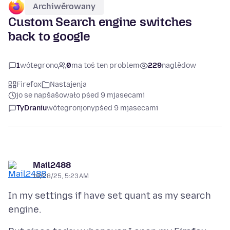
Archiwěrowany
Custom Search engine switches
back to google
1
wótegrono
0
ma toś ten problem
229
naglědow
Firefox
Nastajenja
jo se napšašowało pśed 9 mjasecami
TyDraniu
wótegronjony
pśed 9 mjasecami
Mail2488
10/28/25, 5:23 AM
In my settings if have set quant as my search