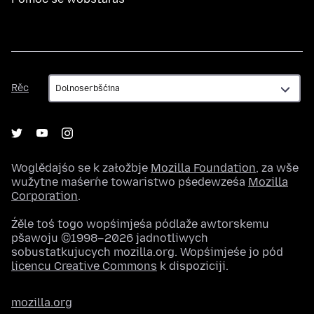
Rěc
Rěc
Woglědajśo se k załožbje
Mozilla Foundation
, za wše
wužytne maśeŕne towaristwo pśedewześa
Mozilla
Corporation
.
Źěle toś togo wopśimjeśa pódlaže awtorskemu
pšawoju ©1998–2026 jadnotliwych
sobustatkujucych mozilla.org. Wopśimjeśe jo pód
licencu Creative Commons
k dispoziciji.
mozilla.org