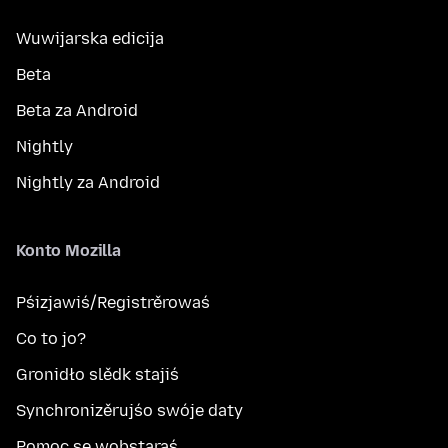
Wuwijarska edicija
Beta
Beta za Android
Nightly
Nightly za Android
Konto Mozilla
Pśizjawiś/Registrěrowaś
Co to jo?
Gronidło slědk stajiś
Synchronizěrujśo swóje daty
Pomoc se wobstaraś