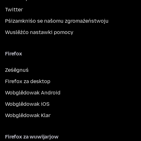
Twitter
Pśizamkniśo se našomu zgromaźeństwoju
Wuslěźćo nastawki pomocy
Firefox
Ześěgnuś
Firefox za desktop
Wobglědowak Android
Wobglědowak iOS
Wobglědowak Klar
Firefox za wuwijarjow