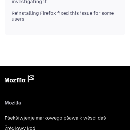
Reinstalling Firefox fixed this issue for some
Mozilla
Pśekśiwjenje markowego pšawa k wěsći daś
Žrědłowy kod