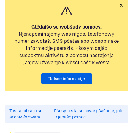
Glědajśo se wobšudy pomocy.
Njenapominajomy was nigda, telefonowy
numer zawołaś, SMS pósłaś abo wósobinske
informacije pśeraźiś. Pšosym dajśo
suspektnu aktiwitu z pomocu nastajenja
„Znjewužywanje k wěsći daś“ k wěsći.
Dalšne informacije
Toś ta nitka jo se
Pšosym stajśo nowe pšašanje, joli
archiwěrowała.
trjebaśo pomoc.