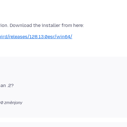
bird/releases/128.13.0esr/win64/
han .2?
00
změnjony