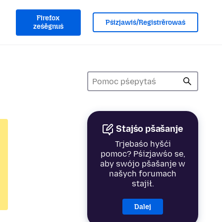
Firefox
Pśizjawiś/Registrěrowaś
ześěgnuś
Stajśo pšašanje
Trjebaśo hyšći
pomoc? Pśizjawśo se,
aby swójo pšašanje w
našych forumach
stajił.
Dalej