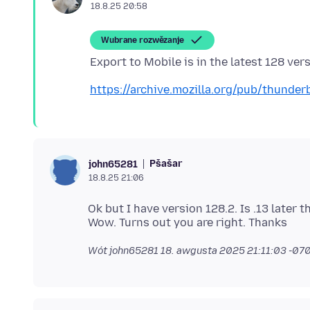
18.8.25 20:58
Wubrane rozwězanje
https://archive.mozilla.org/pub/thunder
Pšašaŕ
john65281
18.8.25 21:06
Ok but I have version 128.2. Is .13 later t
Wót john65281
18. awgusta 2025 21:11:03 -07