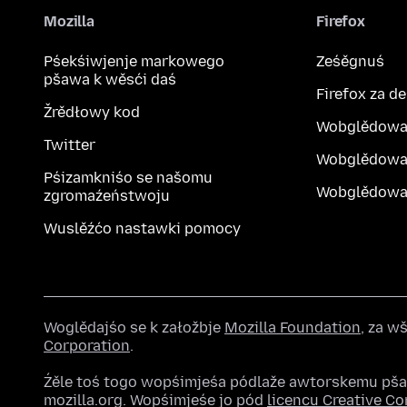
Mozilla
Firefox
Pśekśiwjenje markowego
Ześěgnuś
pšawa k wěsći daś
Firefox za d
Žrědłowy kod
Wobglědowa
Twitter
Wobglědowa
Pśizamkniśo se našomu
Wobglědowak
zgromaźeństwoju
Wuslěźćo nastawki pomocy
Woglědajśo se k załožbje
Mozilla Foundation
, za 
Corporation
.
Źěle toś togo wopśimjeśa pódlaže awtorskemu pš
mozilla.org. Wopśimjeśe jo pód
licencu Creative 