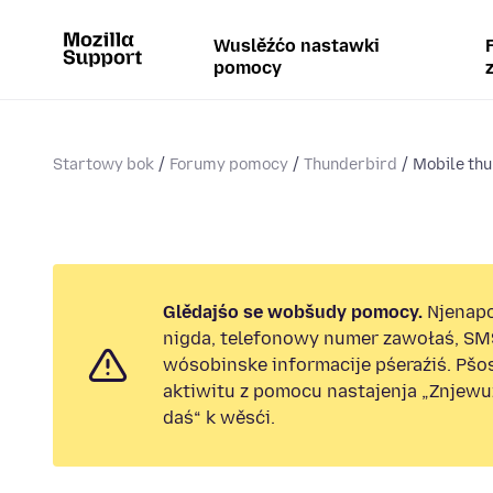
Wuslěźćo nastawki
pomocy
Startowy bok
Forumy pomocy
Thunderbird
Mobile thu
Glědajśo se wobšudy pomocy.
Njenap
nigda, telefonowy numer zawołaś, SM
wósobinske informacije pśeraźiś. Pš
aktiwitu z pomocu nastajenja „Znjew
daś“ k wěsći.