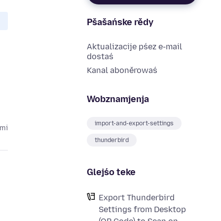
Pšašańske rědy
Aktualizacije pśez e-mail
dostaś
Kanal aboněrowaś
Wobznamjenja
import-and-export-settings
ami
thunderbird
Glejśo teke
Export Thunderbird
Settings from Desktop