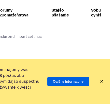
Forumy
Stajśo
Sobu
zgromaźeństwa
pšašanje
cyniś
nderbird import settings
ominajomy was
S pósłaś abo
osym dajśo suspektnu
Dalšne informacije
užywanje k wěsći