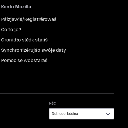
Konto Mozilla
Pśizjawiś/Registrěrowaś
Co to jo?
Gronidło slědk stajiś
Synchronizěrujśo swóje daty
Pomoc se wobstaraś
Rěc
Rěc