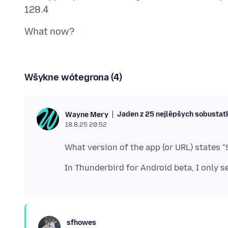
Wšykne wótegrona (4)
Jaden z 25 nejlěpšych sobustat
Wayne Mery
18.8.25 20:52
sfhowes