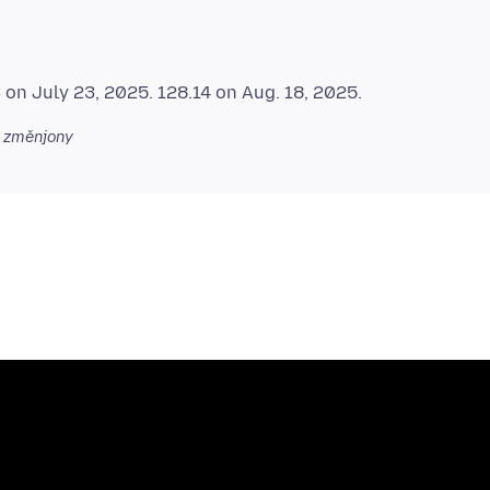
změnjony