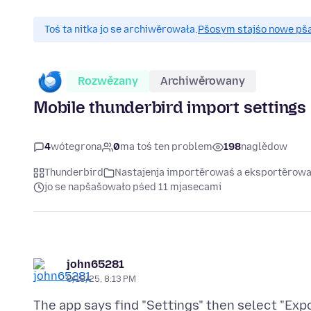
Toś ta nitka jo se archiwěrowała.
Pšosym stajśo nowe pšaš
Rozwězany
Archiwěrowany
Mobile thunderbird import settings
4
wótegrona
0
ma toś ten problem
198
naglědow
Thunderbird
Nastajenja importěrowaś a eksportěrow
jo se napšašowało pśed 11 mjasecami
john65281
8/18/25, 8:13 PM
The app says find "Settings" then select "Expo