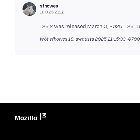
sfhowes
18.8.25 21:12
Wót sfhowes
18. awgusta 2025 21:15:33 -0700