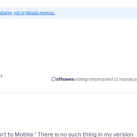
anje, joli trjebaśo pomoc.
aś
sfhowes
wótegronjony
pśed 11 mjasec
rt to Mobile." There is no such thing in my version