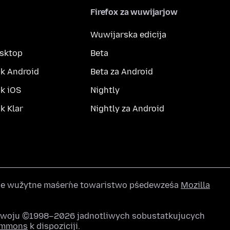
Firefox za wuwijarjow
Wuwijarska edicija
esktop
Beta
k Android
Beta za Android
k iOS
Nightly
 Klar
Nightly za Android
wše wužytne maśeŕne towaristwo pśedewześa
Mozilla
awoju ©1998–2026 jadnotliwych sobustatkujucych
Commons
k dispoziciji.