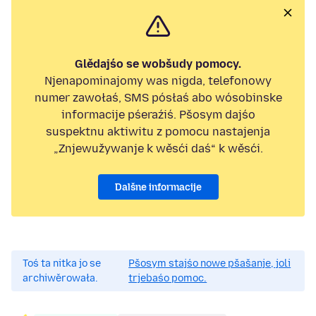
Glědajśo se wobšudy pomocy.
Njenapominajomy was nigda, telefonowy
numer zawołaś, SMS pósłaś abo wósobinske
informacije pśeraźiś. Pšosym dajśo
suspektnu aktiwitu z pomocu nastajenja
„Znjewužywanje k wěsći daś“ k wěsći.
Dalšne informacije
Toś ta nitka jo se
Pšosym stajśo nowe pšašanje, joli
archiwěrowała.
trjebaśo pomoc.