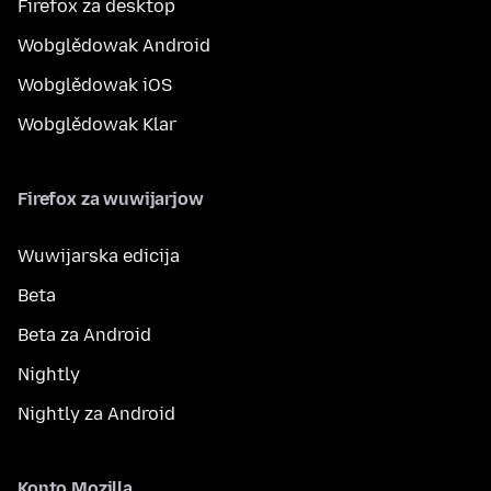
Firefox za desktop
Wobglědowak Android
Wobglědowak iOS
Wobglědowak Klar
Firefox za wuwijarjow
Wuwijarska edicija
Beta
Beta za Android
Nightly
Nightly za Android
Konto Mozilla