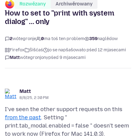
Rozwězany
Archiwěrowany
How to set to "print with system
dialog" ... only
2
wótegronje
0
ma toś ten problem
359
naglědow
Firefox
Śišćaś
jo se napšašowało pśed 12 mjasecami
Matt
wótegronjony
pśed 9 mjasecami
Matt
8/8/25, 2:30 PM
I've seen the other support requests on this
from the past
. Setting "
print.tab_modal.enabled = false " doesn't seem