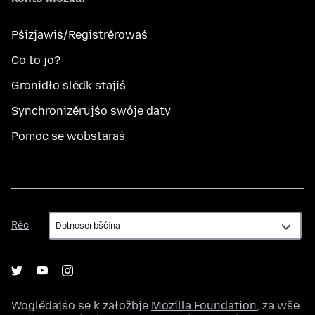
Pśizjawiś/Registrěrowaś
Co to jo?
Gronidło slědk stajiś
Synchronizěrujśo swóje daty
Pomoc se wobstaraś
Rěc
Rěc
Woglědajśo se k załožbje
Mozilla Foundation
, za wše