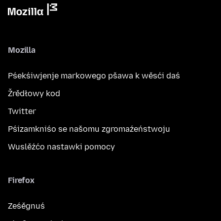
Mozilla
Pśekśiwjenje markowego pšawa k wěsći daś
Žrědłowy kod
Twitter
Pśizamkniśo se našomu zgromaźeństwoju
Wuslěźćo nastawki pomocy
Firefox
Ześěgnuś