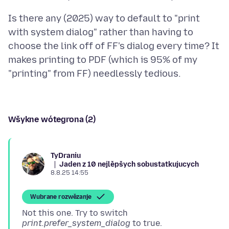
Is there any (2025) way to default to "print
with system dialog" rather than having to
choose the link off of FF's dialog every time? It
makes printing to PDF (which is 95% of my
Wšykne wótegrona (2)
TyDraniu
Jaden z 10 nejlěpšych sobustatkujucych
8.8.25 14:55
Wubrane rozwězanje
Not this one. Try to switch
print.prefer_system_dialog