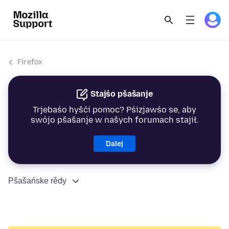
Firefox
Stajśo pšašanje
Trjebaśo hyšći pomoc? Pśizjawśo se, aby
swójo pšašanje w našych forumach stajił.
Dalej
Pšašańske rědy