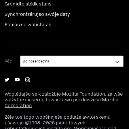
Gronidło slědk stajiś
Synchronizěrujśo swóje daty
Pomoc se wobstaraś
Rěc
Rěc
Woglědajśo se k załožbje
Mozilla Foundation
, za wše
wužytne maśeŕne towaristwo pśedewześa
Mozilla
Corporation
.
Źěle toś togo wopśimjeśa pódlaže awtorskemu
pšawoju ©1998–2026 jadnotliwych
sobustatkujucych mozilla.org. Wopśimjeśe jo pód