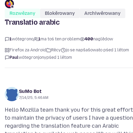
Rozwězany
Blokěrowany
Archiwěrowany
Translatio arabic
1
wótegrono
1
ma toś ten problem
400
naglědow
Firefox za Android
Rěcy
jo se napšašowało pśed 1 lětom
Paul
wótegronjony
pśed 1 lětom
SuMo Bot
7/14/25, 5:46 AM
Hello Mozilla team thank you for this great effort
to maintain the privacy of users I have a question
regarding the translation feature can Arabic