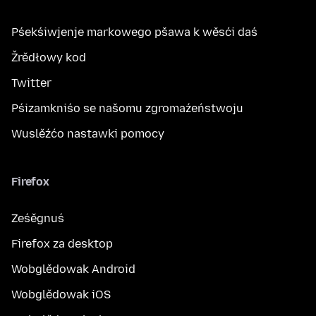
Pśekśiwjenje markowego pšawa k wěsći daś
Žrědłowy kod
Twitter
Pśizamkniśo se našomu zgromaźeństwoju
Wuslěźćo nastawki pomocy
Firefox
Ześěgnuś
Firefox za desktop
Wobglědowak Android
Wobglědowak iOS