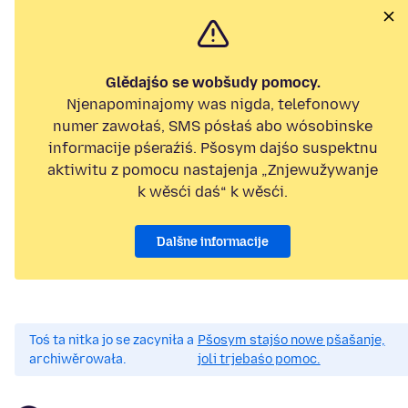
Glědajśo se wobšudy pomocy.
Njenapominajomy was nigda, telefonowy
numer zawołaś, SMS pósłaś abo wósobinske
informacije pśeraźiś. Pšosym dajśo suspektnu
aktiwitu z pomocu nastajenja „Znjewužywanje
k wěsći daś“ k wěsći.
Dalšne informacije
Toś ta nitka jo se zacyniła a
Pšosym stajśo nowe pšašanje,
archiwěrowała.
joli trjebaśo pomoc.