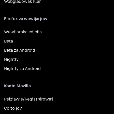
Wobglědowak Klar
Firefox za wuwijarjow
Wuwijarska edicija
Beta
Beta za Android
Nightly
Nightly za Android
Konto Mozilla
Pśizjawiś/Registrěrowaś
Co to jo?