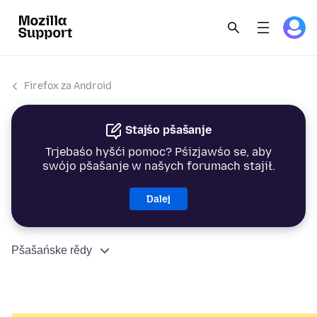
Firefox za Android
Stajśo pšašanje
Trjebaśo hyšći pomoc? Pśizjawśo se, aby
swójo pšašanje w našych forumach stajił.
Dalej
Pšašańske rědy