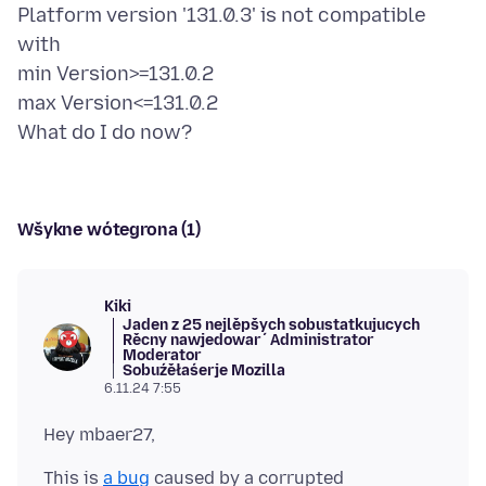
Platform version '131.0.3' is not compatible
with
min Version>=131.0.2
max Version<=131.0.2
Wšykne wótegrona (1)
Kiki
Jaden z 25 nejlěpšych sobustatkujucych
Rěcny nawjedowaŕ
Administrator
Moderator
Sobuźěłaśerje Mozilla
6.11.24 7:55
This is
a bug
caused by a corrupted