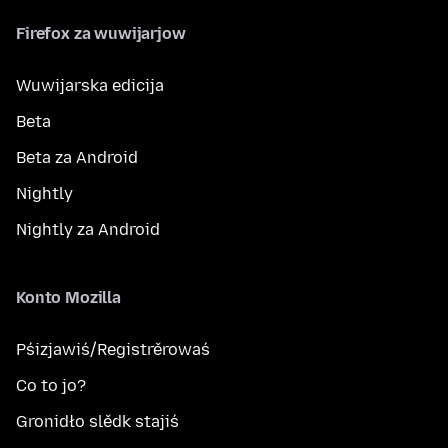
Firefox za wuwijarjow
Wuwijarska edicija
Beta
Beta za Android
Nightly
Nightly za Android
Konto Mozilla
Pśizjawiś/Registrěrowaś
Co to jo?
Gronidło slědk stajiś