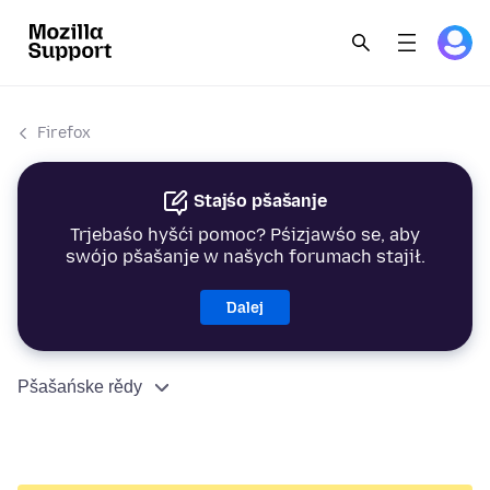
Firefox
Stajśo pšašanje
Trjebaśo hyšći pomoc? Pśizjawśo se, aby
swójo pšašanje w našych forumach stajił.
Dalej
Pšašańske rědy