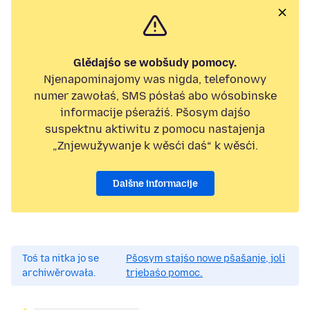
Glědajśo se wobšudy pomocy.
Njenapominajomy was nigda, telefonowy
numer zawołaś, SMS pósłaś abo wósobinske
informacije pśeraźiś. Pšosym dajśo
suspektnu aktiwitu z pomocu nastajenja
„Znjewužywanje k wěsći daś“ k wěsći.
Dalšne informacije
Toś ta nitka jo se
Pšosym stajśo nowe pšašanje, joli
archiwěrowała.
trjebaśo pomoc.