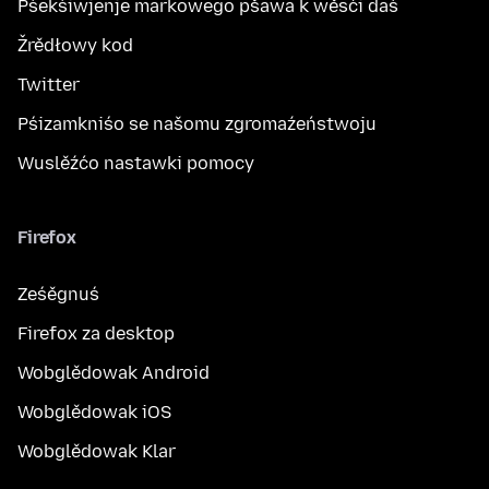
Pśekśiwjenje markowego pšawa k wěsći daś
Žrědłowy kod
Twitter
Pśizamkniśo se našomu zgromaźeństwoju
Wuslěźćo nastawki pomocy
Firefox
Ześěgnuś
Firefox za desktop
Wobglědowak Android
Wobglědowak iOS
Wobglědowak Klar