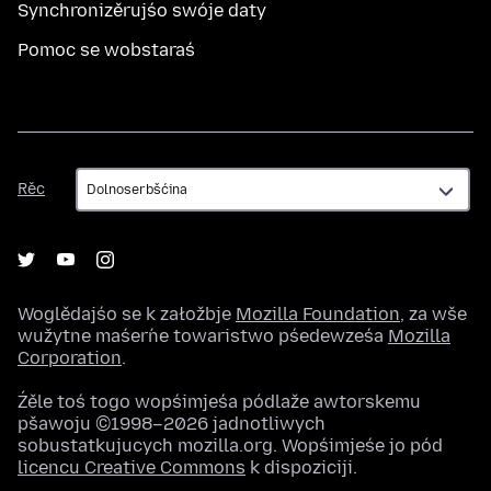
Synchronizěrujśo swóje daty
Pomoc se wobstaraś
Rěc
Rěc
Woglědajśo se k załožbje
Mozilla Foundation
, za wše
wužytne maśeŕne towaristwo pśedewześa
Mozilla
Corporation
.
Źěle toś togo wopśimjeśa pódlaže awtorskemu
pšawoju ©1998–2026 jadnotliwych
sobustatkujucych mozilla.org. Wopśimjeśe jo pód
licencu Creative Commons
k dispoziciji.