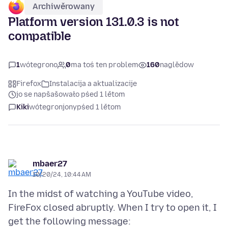
Archiwěrowany
Platform version 131.0.3 is not
compatible
1
wótegrono
0
ma toś ten problem
160
naglědow
Firefox
Instalacija a aktualizacije
jo se napšašowało pśed 1 lětom
Kiki
wótegronjony
pśed 1 lětom
mbaer27
10/20/24, 10:44 AM
In the midst of watching a YouTube video,
FireFox closed abruptly. When I try to open it, I
get the following message: