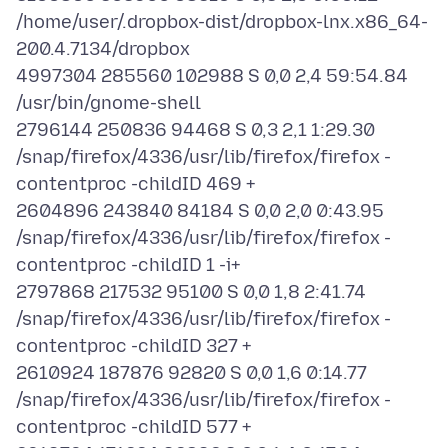
/home/user/.dropbox-dist/dropbox-lnx.x86_64-
200.4.7134/dropbox
4997304 285560 102988 S 0,0 2,4 59:54.84
/usr/bin/gnome-shell
2796144 250836 94468 S 0,3 2,1 1:29.30
/snap/firefox/4336/usr/lib/firefox/firefox -
contentproc -childID 469 +
2604896 243840 84184 S 0,0 2,0 0:43.95
/snap/firefox/4336/usr/lib/firefox/firefox -
contentproc -childID 1 -i+
2797868 217532 95100 S 0,0 1,8 2:41.74
/snap/firefox/4336/usr/lib/firefox/firefox -
contentproc -childID 327 +
2610924 187876 92820 S 0,0 1,6 0:14.77
/snap/firefox/4336/usr/lib/firefox/firefox -
contentproc -childID 577 +