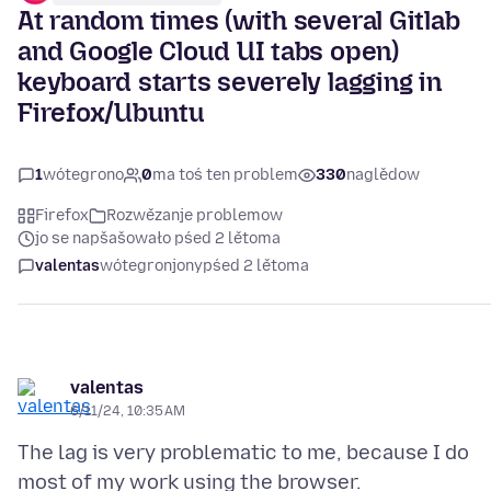
At random times (with several Gitlab
and Google Cloud UI tabs open)
keyboard starts severely lagging in
Firefox/Ubuntu
1
wótegrono
0
ma toś ten problem
330
naglědow
Firefox
Rozwězanje problemow
jo se napšašowało pśed 2 lětoma
valentas
wótegronjony
pśed 2 lětoma
valentas
6/11/24, 10:35 AM
The lag is very problematic to me, because I do
most of my work using the browser.