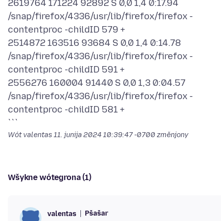
2619764 171224 92892 S 0,0 1,4 0:17.94
/snap/firefox/4336/usr/lib/firefox/firefox -
contentproc -childID 579 +
2514872 163516 93684 S 0,0 1,4 0:14.78
/snap/firefox/4336/usr/lib/firefox/firefox -
contentproc -childID 591 +
2556276 160004 91440 S 0,0 1,3 0:04.57
/snap/firefox/4336/usr/lib/firefox/firefox -
contentproc -childID 581 +
Wót valentas
11. junija 2024 10:39:47 -0700
změnjony
Wšykne wótegrona (1)
Pšašaŕ
valentas