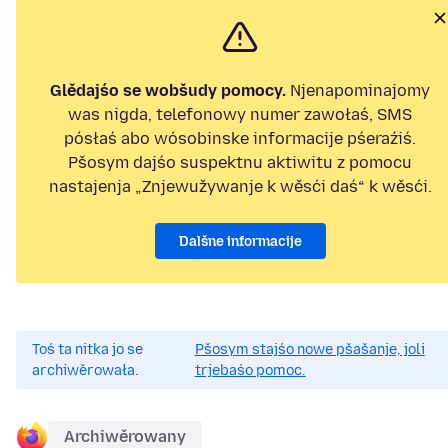
Glědajśo se wobšudy pomocy.
Njenapominajomy
was nigda, telefonowy numer zawołaś, SMS
pósłaś abo wósobinske informacije pśeraźiś.
Pšosym dajśo suspektnu aktiwitu z pomocu
nastajenja „Znjewužywanje k wěsći daś“ k wěsći.
Dalšne informacije
Toś ta nitka jo se
Pšosym stajśo nowe pšašanje, joli
archiwěrowała.
trjebaśo pomoc.
Archiwěrowany