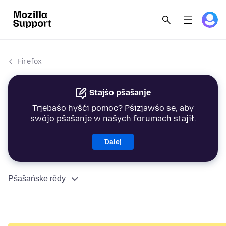
Firefox
Stajśo pšašanje
Trjebaśo hyšći pomoc? Pśizjawśo se, aby
swójo pšašanje w našych forumach stajił.
Dalej
Pšašańske rědy