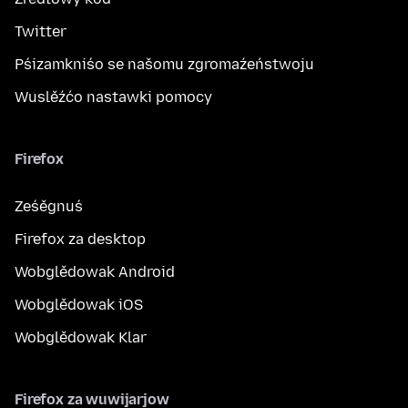
Twitter
Pśizamkniśo se našomu zgromaźeństwoju
Wuslěźćo nastawki pomocy
Firefox
Ześěgnuś
Firefox za desktop
Wobglědowak Android
Wobglědowak iOS
Wobglědowak Klar
Firefox za wuwijarjow