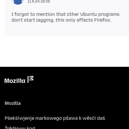
11.6.24 10:36
I forgot to mention that other Ubuntu programs
Mozilla
Pśekśiwjenje markowego pšawa k wěsći daś
Žrědłowy kod