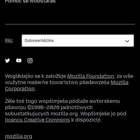
Pomoc se wobstaraś
Rěc
Rěc
Woglědajśo se k załožbje
Mozilla Foundation
, za wše
wužytne maśeŕne towaristwo pśedewześa
Mozilla
Corporation
.
Źěle toś togo wopśimjeśa pódlaže awtorskemu
pšawoju ©1998–2026 jadnotliwych
sobustatkujucych mozilla.org. Wopśimjeśe jo pód
licencu Creative Commons
k dispoziciji.
mozilla.org