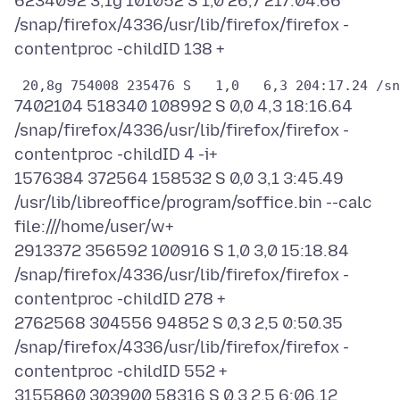
6234092 3,1g 101052 S 1,0 26,7 217:04.66
/snap/firefox/4336/usr/lib/firefox/firefox -
7402104 518340 108992 S 0,0 4,3 18:16.64
/snap/firefox/4336/usr/lib/firefox/firefox -
contentproc -childID 4 -i+
1576384 372564 158532 S 0,0 3,1 3:45.49
/usr/lib/libreoffice/program/soffice.bin --calc
file:///home/user/w+
2913372 356592 100916 S 1,0 3,0 15:18.84
/snap/firefox/4336/usr/lib/firefox/firefox -
contentproc -childID 278 +
2762568 304556 94852 S 0,3 2,5 0:50.35
/snap/firefox/4336/usr/lib/firefox/firefox -
contentproc -childID 552 +
3155860 303900 58316 S 0,3 2,5 6:06.12