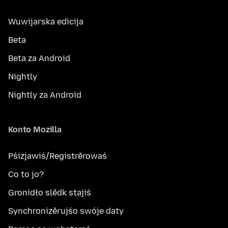
Wuwijarska edicija
Beta
Beta za Android
Nightly
Nightly za Android
Konto Mozilla
Pśizjawiś/Registrěrowaś
Co to jo?
Gronidło slědk stajiś
Synchronizěrujśo swóje daty