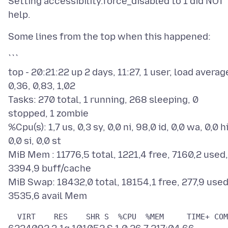
Setting accessibility.force_disabled to 1 did NOT
```
top - 20:21:22 up 2 days, 11:27, 1 user, load averag
0,36, 0,83, 1,02
Tasks: 270 total, 1 running, 268 sleeping, 0
stopped, 1 zombie
%Cpu(s): 1,7 us, 0,3 sy, 0,0 ni, 98,0 id, 0,0 wa, 0,0 hi
0,0 si, 0,0 st
MiB Mem : 11776,5 total, 1221,4 free, 7160,2 used,
3394,9 buff/cache
MiB Swap: 18432,0 total, 18154,1 free, 277,9 used