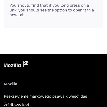
You should find that if you long press on a
link, you should see the option to open it in a
Mozilla
Pśekśiwjenje markowego pšawa k wěsći daś
Žrědłowy kod