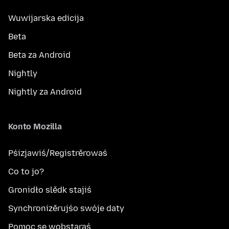
Wuwijarska edicija
Beta
Beta za Android
Nightly
Nightly za Android
Konto Mozilla
Pśizjawiś/Registrěrowaś
Co to jo?
Gronidło slědk stajiś
Synchronizěrujśo swóje daty
Pomoc se wobstaraś