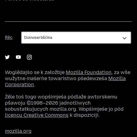
Rěc
Rěc
Woglědajśo se k załožbje
Mozilla Foundation
, za wše
wužytne maśeŕne towaristwo pśedewześa
Mozilla
Corporation
.
Źěle toś togo wopśimjeśa pódlaže awtorskemu
pšawoju ©1998–2026 jadnotliwych
sobustatkujucych mozilla.org. Wopśimjeśe jo pód
licencu Creative Commons
k dispoziciji.
mozilla.org