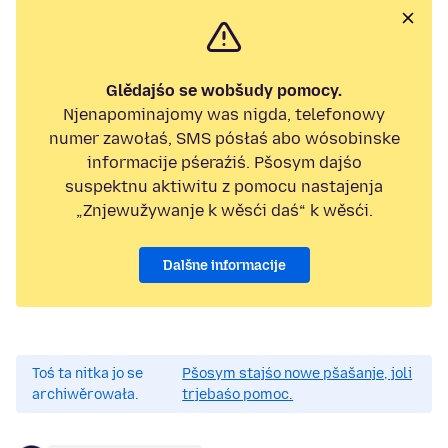
Glědajśo se wobšudy pomocy.
Njenapominajomy was nigda, telefonowy
numer zawołaś, SMS pósłaś abo wósobinske
informacije pśeraźiś. Pšosym dajśo
suspektnu aktiwitu z pomocu nastajenja
„Znjewužywanje k wěsći daś“ k wěsći.
Dalšne informacije
Toś ta nitka jo se
Pšosym stajśo nowe pšašanje, joli
archiwěrowała.
trjebaśo pomoc.