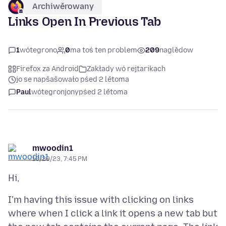
Archiwěrowany
Links Open In Previous Tab
1
wótegrono
0
ma toś ten problem
209
naglědow
Firefox za Android
Zakłady wó rejtarikach
jo se napšašowało pśed 2 lětoma
Paul
wótegronjony
pśed 2 lětoma
mwoodin1
10/29/23, 7:45 PM
I'm having this issue with clicking on links
where when I click a link it opens a new tab but