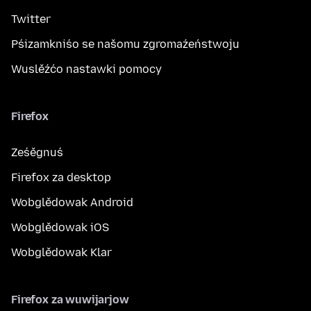
Twitter
Pśizamkniśo se našomu zgromaźeństwoju
Wuslěźćo nastawki pomocy
Firefox
Ześěgnuś
Firefox za desktop
Wobglědowak Android
Wobglědowak iOS
Wobglědowak Klar
Firefox za wuwijarjow