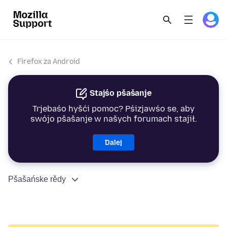
Firefox za Android
Stajśo pšašanje
Trjebaśo hyšći pomoc? Pśizjawśo se, aby
swójo pšašanje w našych forumach stajił.
Dalej
Pšašańske rědy