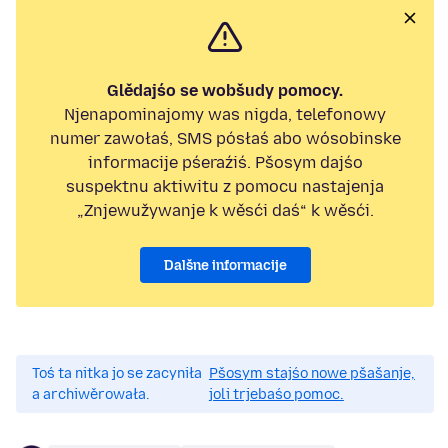
Glědajśo se wobšudy pomocy.
Njenapominajomy was nigda, telefonowy
numer zawołaś, SMS pósłaś abo wósobinske
informacije pśeraźiś. Pšosym dajśo
suspektnu aktiwitu z pomocu nastajenja
„Znjewužywanje k wěsći daś“ k wěsći.
Dalšne informacije
Toś ta nitka jo se zacyniła
Pšosym stajśo nowe pšašanje,
a archiwěrowała.
joli trjebaśo pomoc.