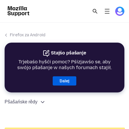
Firefox za Android
Stajśo pšašanje
Trjebaśo hyšći pomoc? Pśizjawśo se, aby
swójo pšašanje w našych forumach stajił.
Dalej
Pšašańske rědy