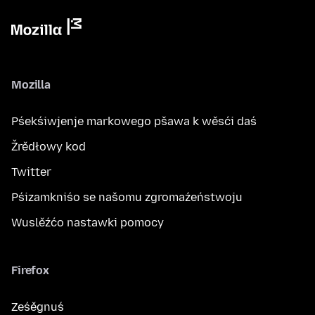
Mozilla
Pśekśiwjenje markowego pšawa k wěsći daś
Žrědłowy kod
Twitter
Pśizamkniśo se našomu zgromaźeństwoju
Wuslěźćo nastawki pomocy
Firefox
Ześěgnuś