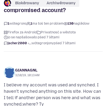
Blokěrowany
Archiwěrowany
compromised account?
1
wótegrono
1
ma toś ten problem
130
naglědow
Firefox za Android
Priwatnosć a wěstota
jo se napšašowało pśed 7 lětami
jscher2000 -...
wótegronjony
pśed 7 lětami
GIANNAGNL
3/10/19, 10:13 AM
I believe my account was used and synched. I
haven't synched anything on this site. How can
I tell if another person was here and what was