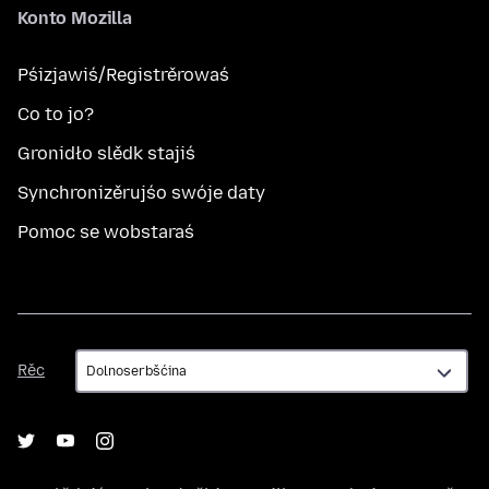
Konto Mozilla
Pśizjawiś/Registrěrowaś
Co to jo?
Gronidło slědk stajiś
Synchronizěrujśo swóje daty
Pomoc se wobstaraś
Rěc
Rěc