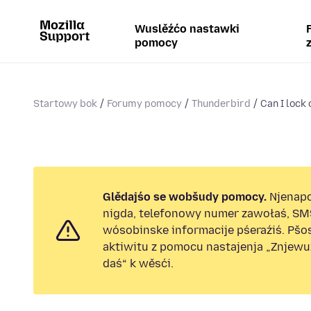
Wuslěźćo nastawki
pomocy
Startowy bok
Forumy pomocy
Thunderbird
Can I lock 
Glědajśo se wobšudy pomocy.
Njenap
nigda, telefonowy numer zawołaś, SM
wósobinske informacije pśeraźiś. Pš
aktiwitu z pomocu nastajenja „Znjew
daś“ k wěsći.