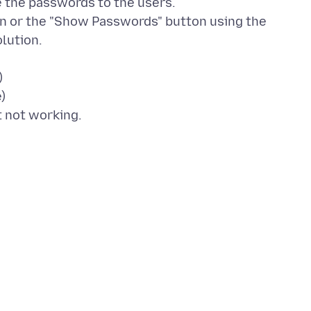
e the passwords to the users.
on or the "Show Passwords" button using the
olution.
)
)