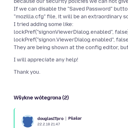
because our security policies we can not giv
If we can disable the "Saved Password" butt
"mozilla.cfg" file, it will be an extraordinary s
I tried adding some like:
lockPref("signonViewerDialog.enabled", false
lockPref("signon.ViewerDialog.enabled", false
Wšykne wótegrona (2)
Pšašaŕ
douglasITpro
22.2.18 21:47