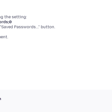
ords;0
h