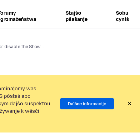
Forumy
Stajśo
Sobu
zgromaźeństwa
pšašanje
cyniś
or disable the Show...
ominajomy was
S pósłaś abo
osym dajśo suspektnu
Dalšne informacije
užywanje k wěsći