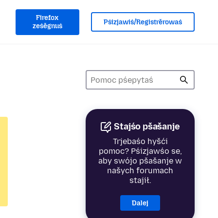
Firefox
Pśizjawiś/Registrěrowaś
ześěgnuś
Stajśo pšašanje
Trjebaśo hyšći
pomoc? Pśizjawśo se,
aby swójo pšašanje w
našych forumach
stajił.
Dalej