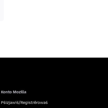
Konto Mozilla
Pśizjawiś/Registrěrowaś