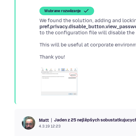
Wubrane rozwězanje
pref.privacy.disable_button.view_passw
Jaden z 25 nejlěpšych sobustatkujucyc
Matt
4.3.19 12:23