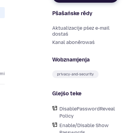
Pšašańske rědy
Aktualizacije pśez e-mail
dostaś
Kanal aboněrowaś
Wobznamjenja
ami
privacy-and-security
Glejśo teke
DisablePasswordReveal
Policy
Enable/Disable Show
Passwords