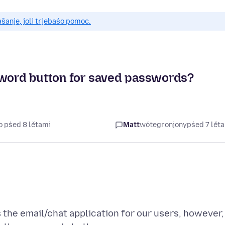
anje, joli trjebaśo pomoc.
sword button for saved passwords?
o pśed 8 lětami
Matt
wótegronjony
pśed 7 lět
 the email/chat application for our users, however,