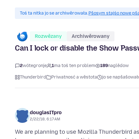
Toś ta nitka jo se archiwěrowała.
Pšosym stajśo nowe pšaš
Rozwězany
Archiwěrowany
Can I lock or disable the Show Pas
2
wótegronje
1
ma toś ten problem
189
naglědow
Thunderbird
Priwatnosć a wěstota
jo se napšašował
douglasITpro
2/22/18, 6:17 AM
We are planning to use Mozilla Thunderbird as