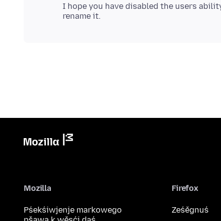
I hope you have disabled the users abilit
Mozilla
Firefox
Pśekśiwjenje markowego
Ześěgnuś
pšawa k wěsći daś