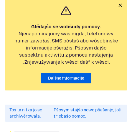
Glědajśo se wobšudy pomocy.
Njenapominajomy was nigda, telefonowy
numer zawołaś, SMS pósłaś abo wósobinske
informacije pśeraźiś. Pšosym dajśo
suspektnu aktiwitu z pomocu nastajenja
„Znjewužywanje k wěsći daś“ k wěsći.
Dalšne informacije
Toś ta nitka jo se
Pšosym stajśo nowe pšašanje, joli
archiwěrowała.
trjebaśo pomoc.