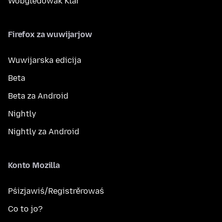
Wobglědowak Klar
Firefox za wuwijarjow
Wuwijarska edicija
Beta
Beta za Android
Nightly
Nightly za Android
Konto Mozilla
Pśizjawiś/Registrěrowaś
Co to jo?