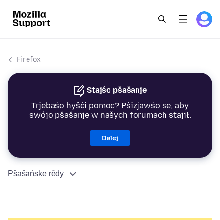
Firefox
Stajśo pšašanje
Trjebaśo hyšći pomoc? Pśizjawśo se, aby
swójo pšašanje w našych forumach stajił.
Dalej
Pšašańske rědy