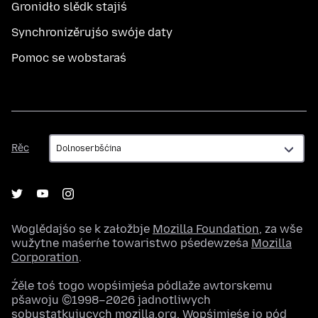
Gronidło slědk stajiś
Synchronizěrujśo swóje daty
Pomoc se wobstaraś
Rěc
Rěc
Woglědajśo se k załožbje
Mozilla Foundation
, za wše
wužytne maśeŕne towaristwo pśedewześa
Mozilla
Corporation
.
Źěle toś togo wopśimjeśa pódlaže awtorskemu
pšawoju ©1998–2026 jadnotliwych
sobustatkujucych mozilla.org. Wopśimjeśe jo pód