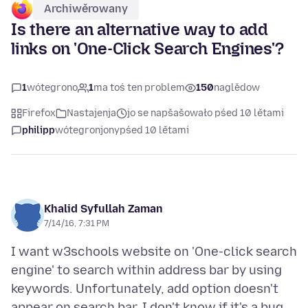
Archiwěrowany
Is there an alternative way to add
links on 'One-Click Search Engines'?
1
wótegrono
1
ma toś ten problem
150
naglědow
Firefox
Nastajenja
jo se napšašowało pśed 10 lětami
philipp
wótegronjony
pśed 10 lětami
Khalid Syfullah Zaman
7/14/16, 7:31 PM
I want w3schools website on 'One-click search
engine' to search within address bar by using
keywords. Unfortunately, add option doesn't
appear on search bar. I don't know if it's a bug