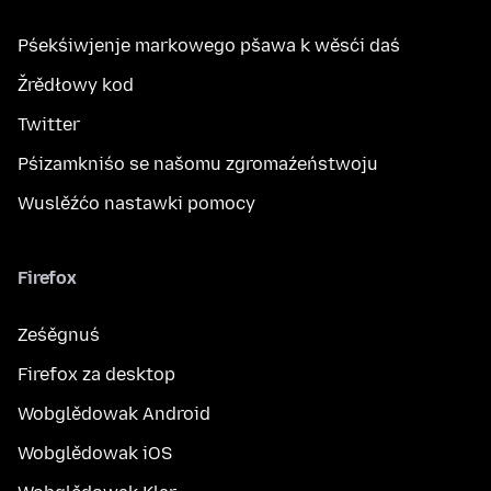
Pśekśiwjenje markowego pšawa k wěsći daś
Žrědłowy kod
Twitter
Pśizamkniśo se našomu zgromaźeństwoju
Wuslěźćo nastawki pomocy
Firefox
Ześěgnuś
Firefox za desktop
Wobglědowak Android
Wobglědowak iOS