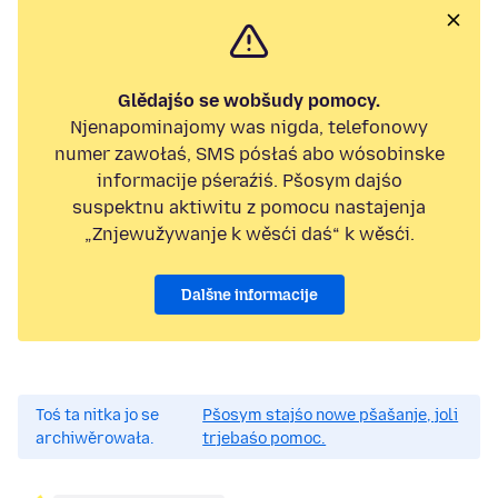
Glědajśo se wobšudy pomocy.
Njenapominajomy was nigda, telefonowy
numer zawołaś, SMS pósłaś abo wósobinske
informacije pśeraźiś. Pšosym dajśo
suspektnu aktiwitu z pomocu nastajenja
„Znjewužywanje k wěsći daś“ k wěsći.
Dalšne informacije
Toś ta nitka jo se
Pšosym stajśo nowe pšašanje, joli
archiwěrowała.
trjebaśo pomoc.