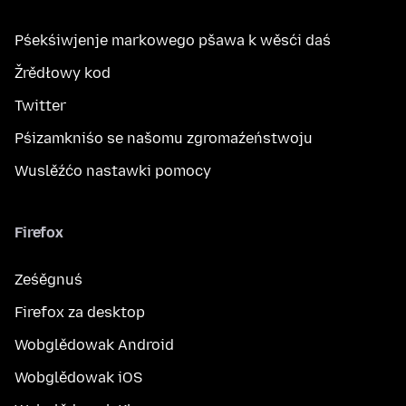
Pśekśiwjenje markowego pšawa k wěsći daś
Žrědłowy kod
Twitter
Pśizamkniśo se našomu zgromaźeństwoju
Wuslěźćo nastawki pomocy
Firefox
Ześěgnuś
Firefox za desktop
Wobglědowak Android
Wobglědowak iOS