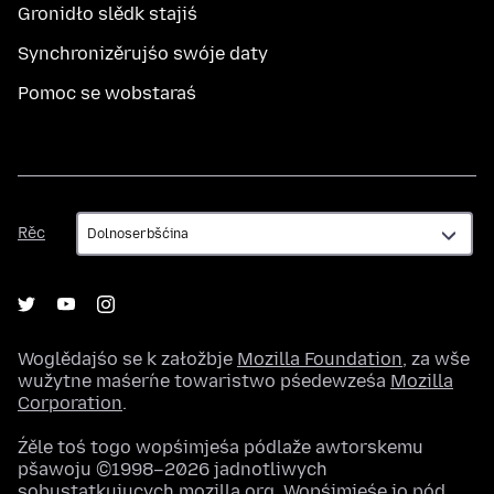
Gronidło slědk stajiś
Synchronizěrujśo swóje daty
Pomoc se wobstaraś
Rěc
Rěc
Woglědajśo se k załožbje
Mozilla Foundation
, za wše
wužytne maśeŕne towaristwo pśedewześa
Mozilla
Corporation
.
Źěle toś togo wopśimjeśa pódlaže awtorskemu
pšawoju ©1998–2026 jadnotliwych
sobustatkujucych mozilla.org. Wopśimjeśe jo pód