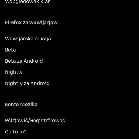
Wobglědowak Klar
Firefox za wuwijarjow
Wuwijarska edicija
Beta
Beta za Android
Nightly
Nightly za Android
Konto Mozilla
Pśizjawiś/Registrěrowaś
Co to jo?