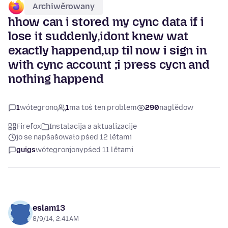
Archiwěrowany
hhow can i stored my cync data if i
lose it suddenly,idont knew wat
exactly happend,up til now i sign in
with cync account ;i press cycn and
nothing happend
1
wótegrono
1
ma toś ten problem
290
naglědow
Firefox
Instalacija a aktualizacije
jo se napšašowało pśed 12 lětami
guigs
wótegronjony
pśed 11 lětami
eslam13
8/9/14, 2:41 AM