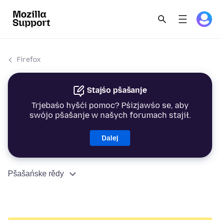
Firefox
Stajśo pšašanje
Trjebaśo hyšći pomoc? Pśizjawśo se, aby
swójo pšašanje w našych forumach stajił.
Dalej
Pšašańske rědy