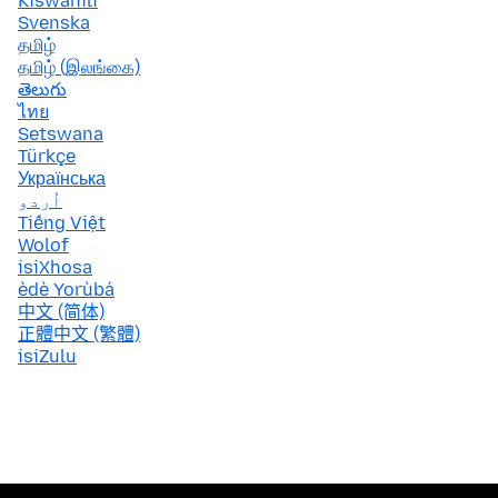
Kiswahili
Svenska
தமிழ்
தமிழ் (இலங்கை)
తెలుగు
ไทย
Setswana
Türkçe
Українська
اُردو
Tiếng Việt
Wolof
isiXhosa
èdè Yorùbá
中文 (简体)
正體中文 (繁體)
isiZulu