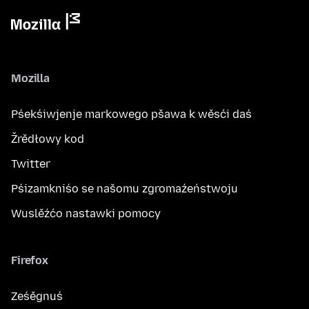
Mozilla
Pśekśiwjenje markowego pšawa k wěsći daś
Žrědłowy kod
Twitter
Pśizamkniśo se našomu zgromaźeństwoju
Wuslěźćo nastawki pomocy
Firefox
Ześěgnuś