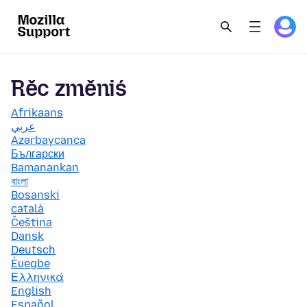
Rěc změniś
Afrikaans
عربي
Azərbaycanca
Български
Bamanankan
বাংলা
Bosanski
català
Čeština
Dansk
Deutsch
Èʋegbe
Ελληνικά
English
Español