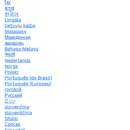
ខ្មែរ
ಕನ್ನಡ
한국어
Lingála
lietuvių kalba
Malagasy
Македонски
മലയാളം
Bahasa Melayu
नेपाली
Nederlands
Norsk
Polski
Português (do Brasil)
Português (Europeu)
română
Русский
සිංහල
slovenčina
slovenščina
Shqip
Српски