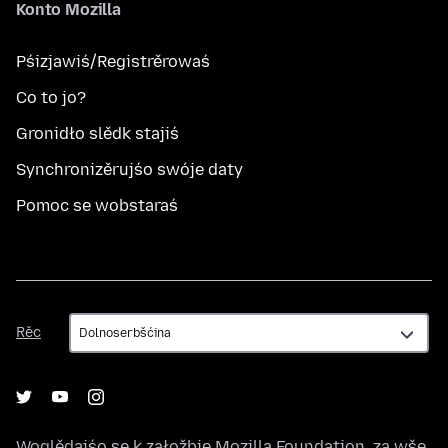
Konto Mozilla
Pśizjawiś/Registrěrowaś
Co to jo?
Gronidło slědk stajiś
Synchronizěrujśo swóje daty
Pomoc se wobstaraś
Rěc
Rěc
Woglědajśo se k załožbje
Mozilla Foundation
, za wše