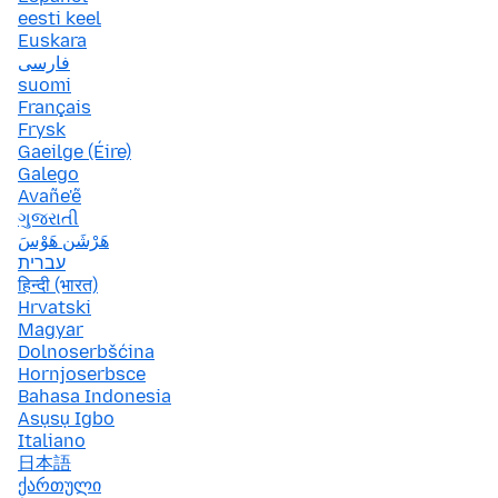
eesti keel
Euskara
فارسی
suomi
Français
Frysk
Gaeilge (Éire)
Galego
Avañe'ẽ
ગુજરાતી
هَرْشَن هَوْسَ
עברית
हिन्दी (भारत)
Hrvatski
Magyar
Dolnoserbšćina
Hornjoserbsce
Bahasa Indonesia
Asụsụ Igbo
Italiano
日本語
ქართული