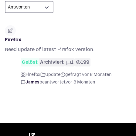
Firefox
Need update of latest Firefox version.
Gelöst
Archiviert
1
199
Firefox
Update
gefragt vor 8 Monaten
James
beantwortet
vor 8 Monaten