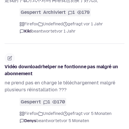
是我的下载方式不对吗 网络我也切换了好几次
Gesperrt
Archiviert
1
179
Firefox
Undefined
gefragt vor 1 Jahr
Kiki
beantwortet
vor 1 Jahr
Vidéo downloadrhelper ne fontionne pas malgré un
abonnement
ne prend pas en charge le téléchargement malgré
plusieurs réinstallation ???
Gesperrt
1
170
Firefox
Undefined
gefragt vor 5 Monaten
Denys
beantwortet
vor 5 Monaten