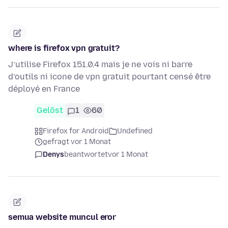
where is firefox vpn gratuit?
J’utilise Firefox 151.0.4 mais je ne vois ni barre
d’outils ni icone de vpn gratuit pourtant censé être
déployé en France
Gelöst
1
60
Firefox for Android
Undefined
gefragt vor 1 Monat
Denys
beantwortet
vor 1 Monat
semua website muncul eror