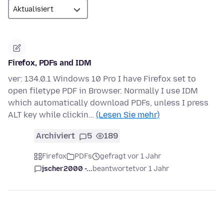
Firefox, PDFs and IDM
ver: 134.0.1 Windows 10 Pro I have Firefox set to
open filetype PDF in Browser. Normally I use IDM
which automatically download PDFs, unless I press
ALT key while clickin…
(Lesen Sie mehr)
Archiviert
5
189
Firefox
PDFs
gefragt vor 1 Jahr
jscher2000 -...
beantwortet
vor 1 Jahr