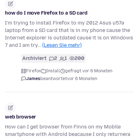
how do I move Firefox to a SD card
I'm trying to install Firefox to my 2012 Asus u57a
laptop from a SD card that is in my phone cause the
Internet explorer is outdated cause it is on Windows
7 and I am try…
(Lesen Sie mehr)
Archiviert
2
1
200
Firefox
Install
gefragt vor 6 Monaten
James
beantwortet
vor 6 Monaten
web browser
How can I get browser from Finns on my Mobile
smartphone with Android beacause I only returnera