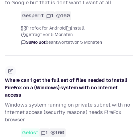
to Google but that is dont want I want at all
Gesperrt
1
160
Firefox for Android
Install
gefragt vor 5 Monaten
SuMo Bot
beantwortet
vor 5 Monaten
Where can i get the full set of files needed to install
FireFox on a (Windows) system with no internet
access
Windows system running on private subnet with no
internet access (security reasons) needs FireFox
browser.
Gelöst
1
160