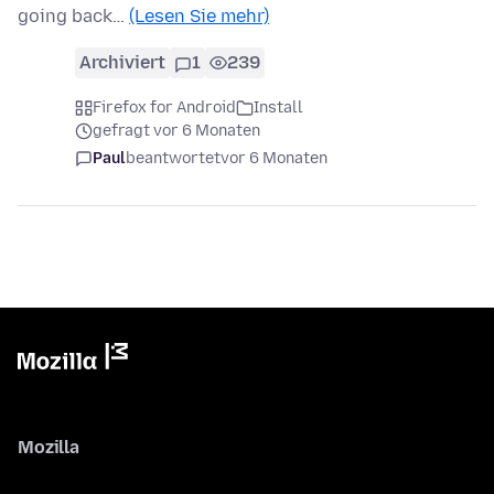
going back…
(Lesen Sie mehr)
Archiviert
1
239
Firefox for Android
Install
gefragt vor 6 Monaten
Paul
beantwortet
vor 6 Monaten
Mozilla