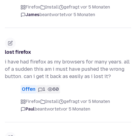
Firefox
Install
gefragt vor 5 Monaten
James
beantwortet
vor 5 Monaten
lost firefox
i have had firefox as my browsers for many years. all
of a sudden this am i must have pushed the wrong
button. can i get it back as easily as i lost it?
Offen
1
60
Firefox
Install
gefragt vor 5 Monaten
Paul
beantwortet
vor 5 Monaten