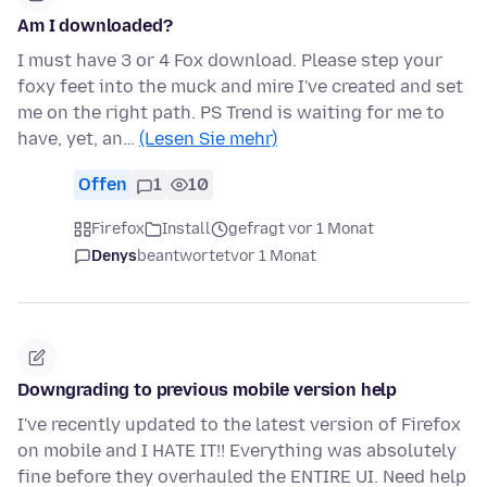
Am I downloaded?
I must have 3 or 4 Fox download. Please step your
foxy feet into the muck and mire I've created and set
me on the right path. PS Trend is waiting for me to
have, yet, an…
(Lesen Sie mehr)
Offen
1
10
Firefox
Install
gefragt vor 1 Monat
Denys
beantwortet
vor 1 Monat
Downgrading to previous mobile version help
I've recently updated to the latest version of Firefox
on mobile and I HATE IT!! Everything was absolutely
fine before they overhauled the ENTIRE UI. Need help