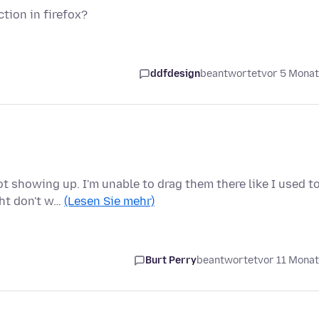
tion in firefox?
ddfdesign
beantwortet
vor 5 Mona
 showing up. I'm unable to drag them there like I used to
ght don't w…
(Lesen Sie mehr)
Burt Perry
beantwortet
vor 11 Mona