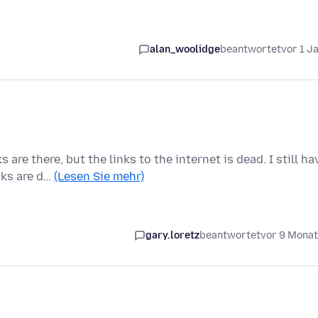
alan_woolidge
beantwortet
vor 1 J
re there, but the links to the internet is dead. I still ha
nks are d…
(Lesen Sie mehr)
gary.loretz
beantwortet
vor 9 Mona