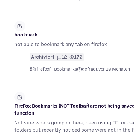
bookmark
not able to bookmark any tab on firefox
Archiviert
12
170
Firefox
Bookmarks
gefragt vor 10 Monaten
FireFox Bookmarks (NOT Toolbar) are not being saved
function
Not sure whats going on here, been using FF for d
folders but recently noticed some were not in the 