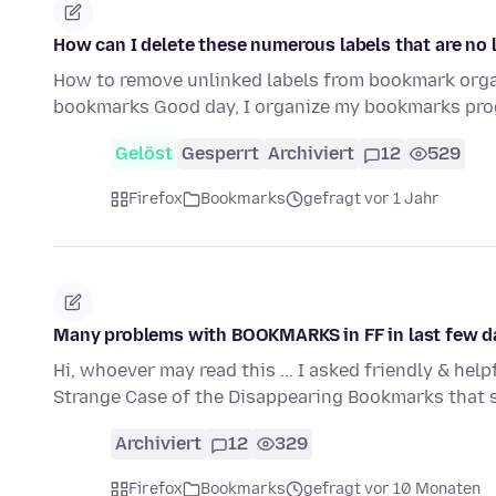
How can I delete these numerous labels that are no 
How to remove unlinked labels from bookmark organ
bookmarks Good day, I organize my bookmarks prog
Gelöst
Gesperrt
Archiviert
12
529
Firefox
Bookmarks
gefragt vor 1 Jahr
Many problems with BOOKMARKS in FF in last few d
Hi, whoever may read this ... I asked friendly & he
Strange Case of the Disappearing Bookmarks that
Archiviert
12
329
Firefox
Bookmarks
gefragt vor 10 Monaten