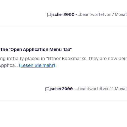
jscher2000 -...
beantwortet
vor 7 Mona
 the "Open Application Menu Tab"
ing initially placed in "Other Bookmarks, they are now bei
 Applica…
(Lesen Sie mehr)
jscher2000 -...
beantwortet
vor 11 Mona