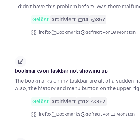
I didn't have this problem before. Was there malfunc
Gelöst
Archiviert
14
357
Firefox
Bookmarks
gefragt vor 10 Monaten
bookmarks on taskbar not showing up
The bookmarks on my taskbar are all of a sudden not
Also, the history and menu button on the upper ri
Gelöst
Archiviert
12
357
Firefox
Bookmarks
gefragt vor 11 Monaten