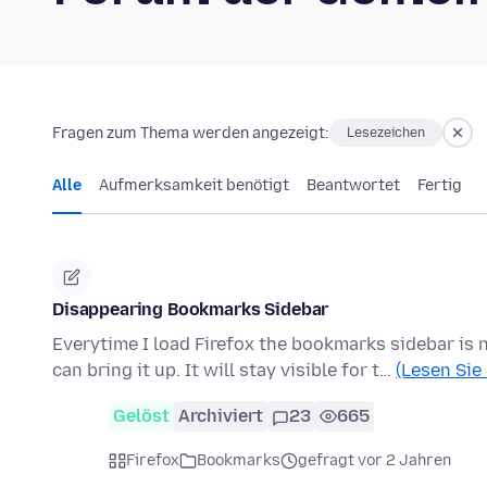
Fragen zum Thema werden angezeigt:
Lesezeichen
Alle
Aufmerksamkeit benötigt
Beantwortet
Fertig
Disappearing Bookmarks Sidebar
Everytime I load Firefox the bookmarks sidebar is
can bring it up. It will stay visible for t…
(Lesen Sie
Gelöst
Archiviert
23
665
Firefox
Bookmarks
gefragt vor 2 Jahren