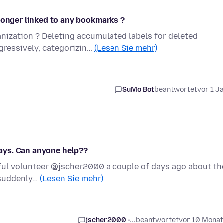
longer linked to any bookmarks ?
ization ? Deleting accumulated labels for deleted
ressively, categorizin…
(Lesen Sie mehr)
SuMo Bot
beantwortet
vor 1 J
ays. Can anyone help??
lpful volunteer @jscher2000 a couple of days ago about th
 suddenly…
(Lesen Sie mehr)
jscher2000 -...
beantwortet
vor 10 Mona