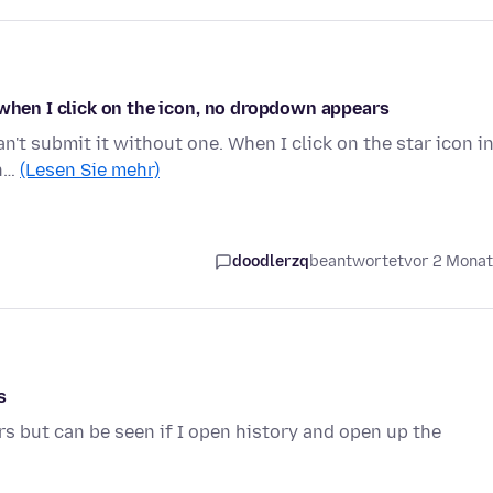
 when I click on the icon, no dropdown appears
can't submit it without one. When I click on the star icon i
in…
(Lesen Sie mehr)
doodlerzq
beantwortet
vor 2 Mona
s
 but can be seen if I open history and open up the