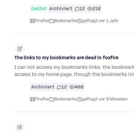
Gelöst
Archiviert
12
218
Firefox
Bookmarks
gefragt vor 1 Jahr
The links to my bookmarks are dead in foxfire
I can not access my bookmarks links, the bookmarks a
access to my home page, though the bookmarks li
Archiviert
12
408
Firefox
Bookmarks
gefragt vor 9 Monaten