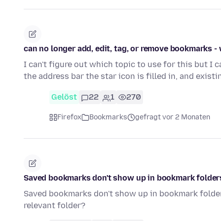
can no longer add, edit, tag, or remove bookmarks -
I can't figure out which topic to use for this but I 
the address bar the star icon is filled in, and exist
Gelöst
22
1
270
Firefox
Bookmarks
gefragt vor 2 Monaten
Saved bookmarks don't show up in bookmark folder
Saved bookmarks don't show up in bookmark folders
relevant folder?