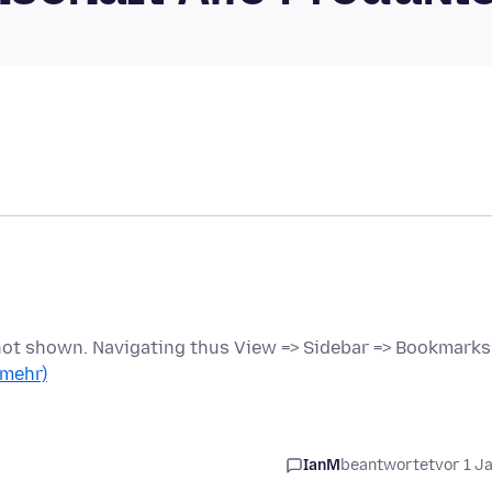
 not shown. Navigating thus View => Sidebar => Bookmarks
 mehr)
IanM
beantwortet
vor 1 J