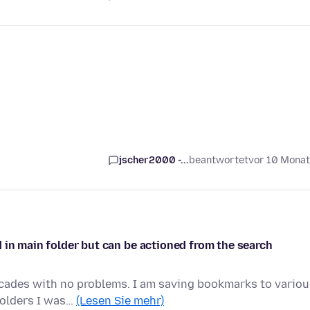
jscher2000 -...
beantwortet
vor 10 Mona
 in main folder but can be actioned from the search
ecades with no problems. I am saving bookmarks to variou
folders I was…
(Lesen Sie mehr)