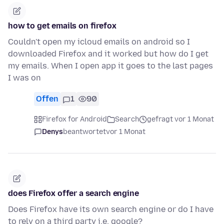
how to get emails on firefox
Couldn't open my icloud emails on android so I
downloaded Firefox and it worked but how do I get
my emails. When I open app it goes to the last pages
I was on
Offen
1
90
Firefox for Android
Search
gefragt vor 1 Monat
Denys
beantwortet
vor 1 Monat
does Firefox offer a search engine
Does Firefox have its own search engine or do I have
to rely on a third party i.e. google?