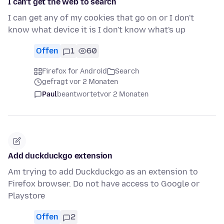
I can't get the web to search
I can get any of my cookies that go on or I don't
know what device it is I don't know what's up
Offen
1
60
Firefox for Android
Search
gefragt vor 2 Monaten
Paul
beantwortet
vor 2 Monaten
Add duckduckgo extension
Am trying to add Duckduckgo as an extension to
Firefox browser. Do not have access to Google or
Playstore
Offen
2