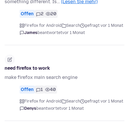
something different. Is…
(Lesen Sie mehr)
Offen
2
20
Firefox for Android
Search
gefragt vor 1 Monat
James
beantwortet
vor 1 Monat
need firefox to work
make firefox main search engine
Offen
1
40
Firefox for Android
Search
gefragt vor 1 Monat
Denys
beantwortet
vor 1 Monat