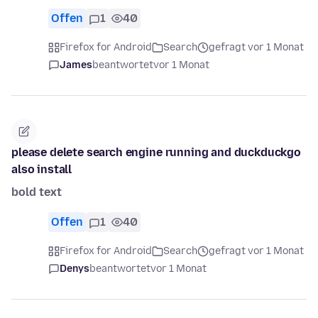
Offen
1
40
Firefox for Android
Search
gefragt vor 1 Monat
James
beantwortet
vor 1 Monat
please delete search engine running and duckduckgo
also install
bold text
Offen
1
40
Firefox for Android
Search
gefragt vor 1 Monat
Denys
beantwortet
vor 1 Monat