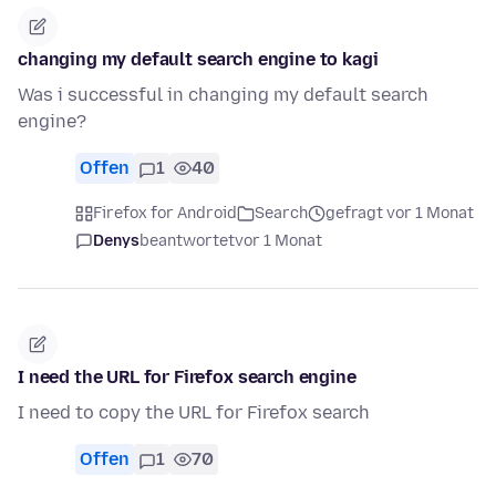
changing my default search engine to kagi
Was i successful in changing my default search
engine?
Offen
1
40
Firefox for Android
Search
gefragt vor 1 Monat
Denys
beantwortet
vor 1 Monat
I need the URL for Firefox search engine
I need to copy the URL for Firefox search
Offen
1
70