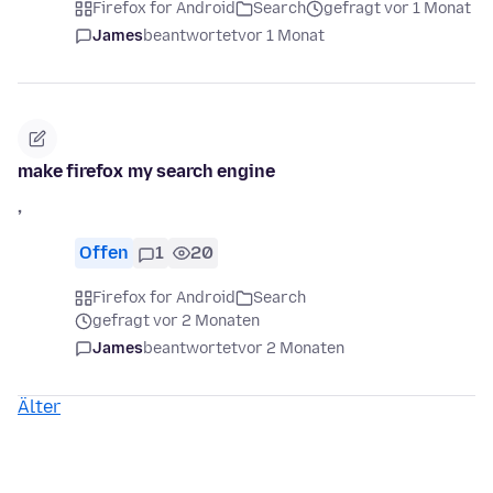
Firefox for Android
Search
gefragt vor 1 Monat
James
beantwortet
vor 1 Monat
make firefox my search engine
,
Offen
1
20
Firefox for Android
Search
gefragt vor 2 Monaten
James
beantwortet
vor 2 Monaten
Älter