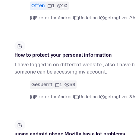
Offen
1
10
Firefox for Android
Undefined
gefragt vor 2
How to protect your personal information
I have logged in on different website , also I have 
someone can be accessing my account.
Gesperrt
1
59
Firefox for Android
Undefined
gefragt vor 3
usşng android phone Mozilla has a lot problems