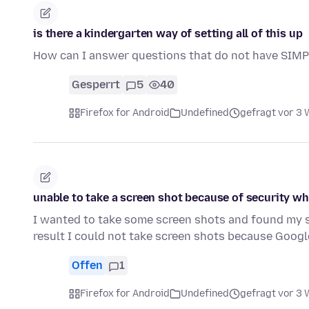
is there a kindergarten way of setting all of this up
How can I answer questions that do not have SIMP
Gesperrt
5
40
Firefox for Android
Undefined
gefragt vor 3
unable to take a screen shot because of security w
I wanted to take some screen shots and found my se
result I could not take screen shots because Goog
Offen
1
Firefox for Android
Undefined
gefragt vor 3