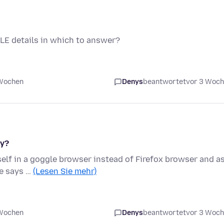
LE details in which to answer?
 Wochen
Denys
beantwortet
vor 3 Woc
hy?
lf in a goggle browser instead of Firefox browser and as
le says …
(Lesen Sie mehr)
 Wochen
Denys
beantwortet
vor 3 Woc