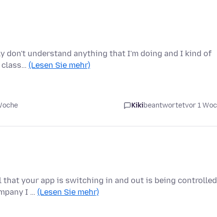
ly don't understand anything that I'm doing and I kind of
a class…
(Lesen Sie mehr)
 Woche
Kiki
beantwortet
vor 1 Wo
l that your app is switching in and out is being controlled
ompany I …
(Lesen Sie mehr)