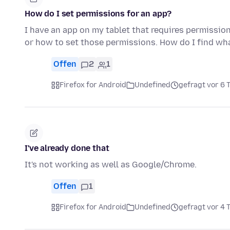
How do I set permissions for an app?
I have an app on my tablet that requires permissio
or how to set those permissions. How do I find w
Offen
2
1
Firefox for Android
Undefined
gefragt vor 6 
I've already done that
It's not working as well as Google/Chrome.
Offen
1
Firefox for Android
Undefined
gefragt vor 4 