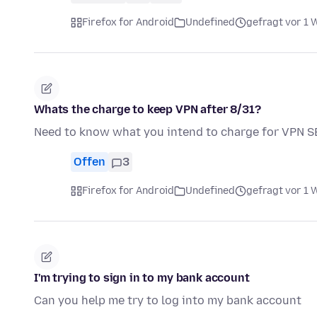
Firefox for Android
Undefined
gefragt vor 1
Whats the charge to keep VPN after 8/31?
Need to know what you intend to charge for VPN 
Offen
3
Firefox for Android
Undefined
gefragt vor 1
I'm trying to sign in to my bank account
Can you help me try to log into my bank account