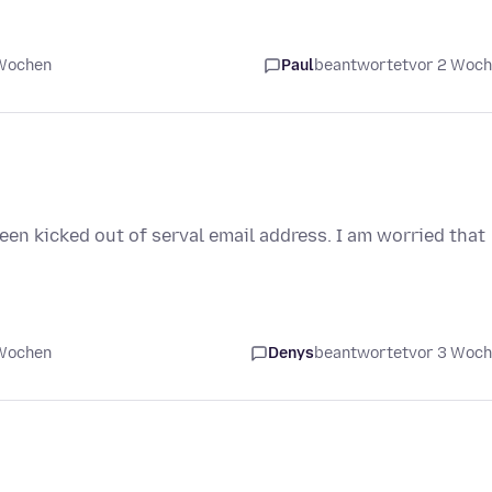
 Wochen
Paul
beantwortet
vor 2 Woc
been kicked out of serval email address. I am worried that
 Wochen
Denys
beantwortet
vor 3 Woc