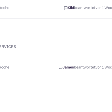
 Woche
Kiki
beantwortet
vor 1 Wo
SERVICES
 Woche
James
beantwortet
vor 1 Wo