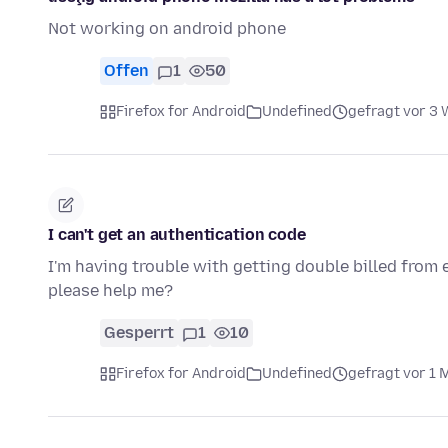
Not working on android phone
Offen
1
50
Firefox for Android
Undefined
gefragt vor 3
I can't get an authentication code
I'm having trouble with getting double billed from 
please help me?
Gesperrt
1
10
Firefox for Android
Undefined
gefragt vor 1 