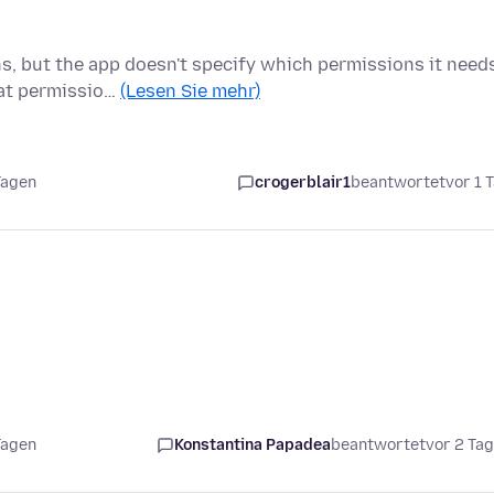
ns, but the app doesn't specify which permissions it need
hat permissio…
(Lesen Sie mehr)
Tagen
crogerblair1
beantwortet
vor 1 
Tagen
Konstantina Papadea
beantwortet
vor 2 Ta