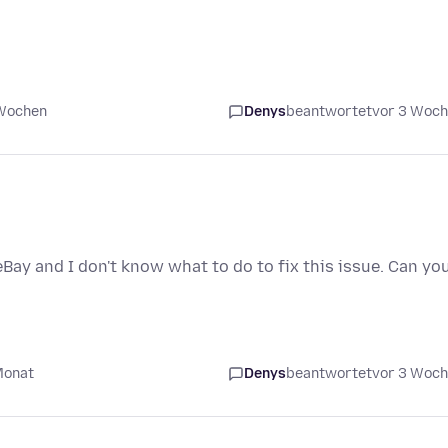
 Wochen
Denys
beantwortet
vor 3 Woc
eBay and I don't know what to do to fix this issue. Can yo
Monat
Denys
beantwortet
vor 3 Woc