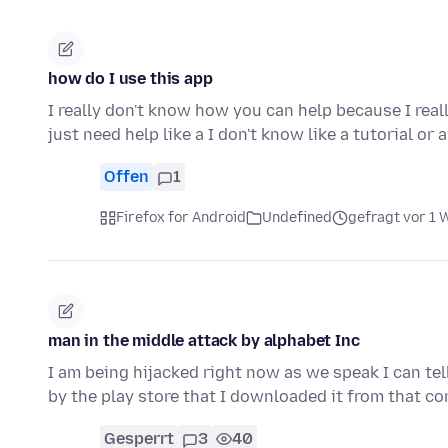
how do I use this app
I really don't know how you can help because I real
just need help like a I don't know like a tutorial or 
Offen
1
Firefox for Android
Undefined
gefragt vor 1
man in the middle attack by alphabet Inc
I am being hijacked right now as we speak I can tel
by the play store that I downloaded it from that c
Gesperrt
3
40