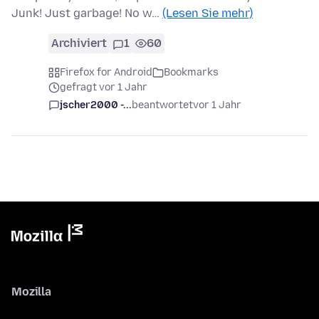
Junk! Just garbage! No w…
(Lesen Sie mehr)
Archiviert
1
60
Firefox for Android
Bookmarks
gefragt vor 1 Jahr
jscher2000 -...
beantwortet
vor 1 Jahr
Mozilla