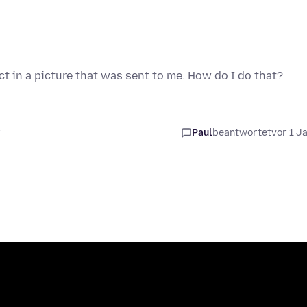
ct in a picture that was sent to me. How do I do that?
r
Paul
beantwortet
vor 1 J