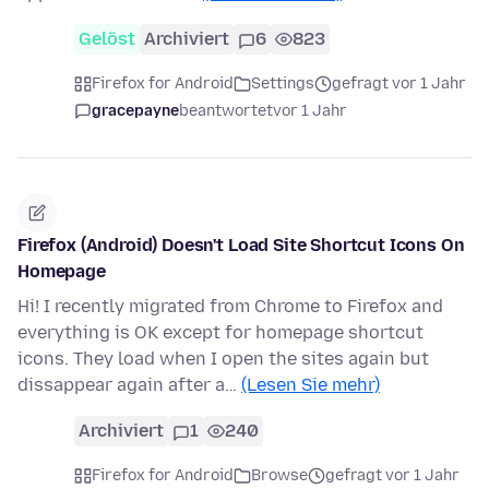
Gelöst
Archiviert
6
823
Firefox for Android
Settings
gefragt vor 1 Jahr
gracepayne
beantwortet
vor 1 Jahr
Firefox (Android) Doesn't Load Site Shortcut Icons On
Homepage
Hi! I recently migrated from Chrome to Firefox and
everything is OK except for homepage shortcut
icons. They load when I open the sites again but
dissappear again after a…
(Lesen Sie mehr)
Archiviert
1
240
Firefox for Android
Browse
gefragt vor 1 Jahr