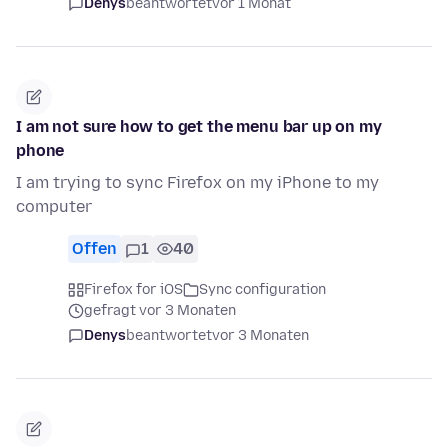
Denys
beantwortet
vor 1 Monat
I am not sure how to get the menu bar up on my
phone
I am trying to sync Firefox on my iPhone to my
computer
Offen
1
40
Firefox for iOS
Sync configuration
gefragt vor 3 Monaten
Denys
beantwortet
vor 3 Monaten