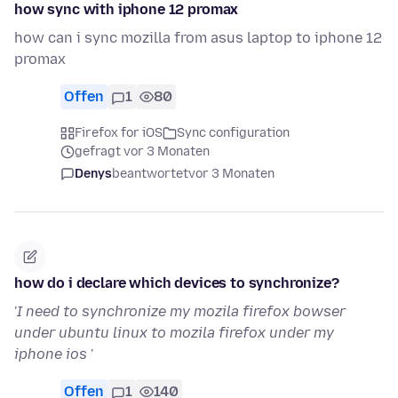
how sync with iphone 12 promax
how can i sync mozilla from asus laptop to iphone 12
promax
Offen
1
80
Firefox for iOS
Sync configuration
gefragt vor 3 Monaten
Denys
beantwortet
vor 3 Monaten
how do i declare which devices to synchronize?
'
I need to synchronize my mozila firefox bowser
under ubuntu linux to mozila firefox under my
iphone ios
'
Offen
1
140