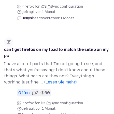
Firefox for iOS
Sync configuration
gefragt vor 1 Monat
Denys
beantwortet
vor 1 Monat
can I get firefox on my Ipad to match the setup on my
pc
I have a lot of parts that I'm not going to see, and
that's what you're saying: I don't know about these
things. What parts are they not? Everything's
working just fine, …
(Lesen Sie mehr)
Offen
2
30
Firefox for iOS
Sync configuration
gefragt vor 1 Monat