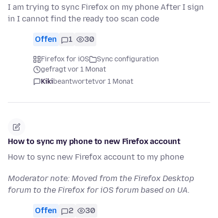
I am trying to sync Firefox on my phone After I sign
in I cannot find the ready too scan code
Offen
1
30
Firefox for iOS
Sync configuration
gefragt vor 1 Monat
Kiki
beantwortet
vor 1 Monat
How to sync my phone to new Firefox account
How to sync new Firefox account to my phone
Moderator note: Moved from the Firefox Desktop
forum to the Firefox for iOS forum based on UA.
Offen
2
30