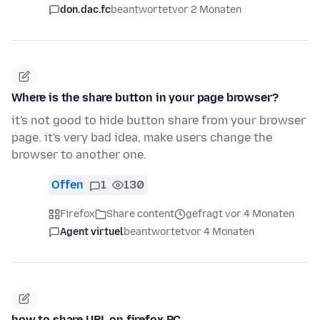
don.dac.fc
beantwortet
vor 2 Monaten
Where is the share button in your page browser?
it's not good to hide button share from your browser
page. it's very bad idea, make users change the
browser to another one.
Offen
1
130
Firefox
Share content
gefragt vor 4 Monaten
Agent virtuel
beantwortet
vor 4 Monaten
how to share URL on firefox PC