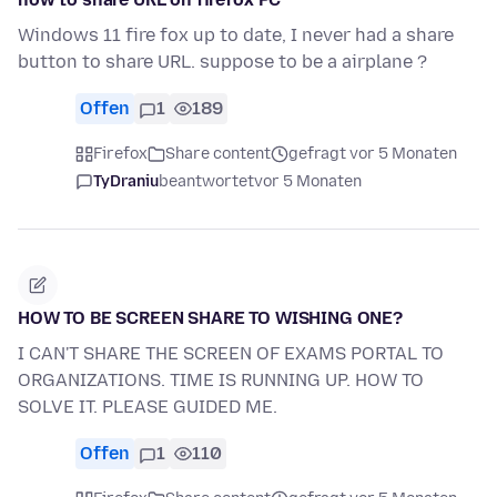
Windows 11 fire fox up to date, I never had a share
button to share URL. suppose to be a airplane ?
Offen
1
189
Firefox
Share content
gefragt vor 5 Monaten
TyDraniu
beantwortet
vor 5 Monaten
HOW TO BE SCREEN SHARE TO WISHING ONE?
I CAN'T SHARE THE SCREEN OF EXAMS PORTAL TO
ORGANIZATIONS. TIME IS RUNNING UP. HOW TO
SOLVE IT. PLEASE GUIDED ME.
Offen
1
110