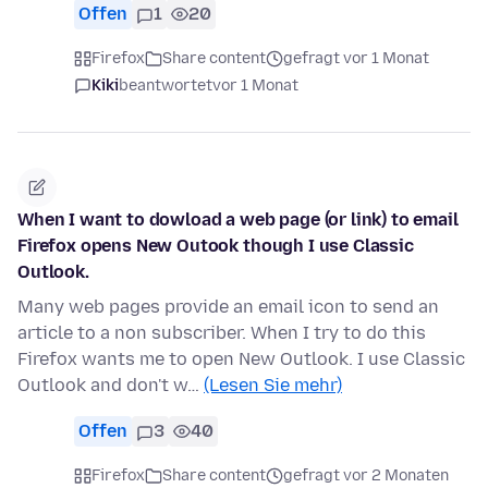
Offen
1
20
Firefox
Share content
gefragt vor 1 Monat
Kiki
beantwortet
vor 1 Monat
When I want to dowload a web page (or link) to email
Firefox opens New Outook though I use Classic
Outlook.
Many web pages provide an email icon to send an
article to a non subscriber. When I try to do this
Firefox wants me to open New Outlook. I use Classic
Outlook and don't w…
(Lesen Sie mehr)
Offen
3
40
Firefox
Share content
gefragt vor 2 Monaten