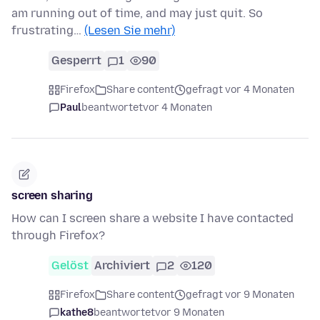
am running out of time, and may just quit. So
frustrating…
(Lesen Sie mehr)
Gesperrt
1
90
Firefox
Share content
gefragt vor 4 Monaten
Paul
beantwortet
vor 4 Monaten
screen sharing
How can I screen share a website I have contacted
through Firefox?
Gelöst
Archiviert
2
120
Firefox
Share content
gefragt vor 9 Monaten
kathe8
beantwortet
vor 9 Monaten