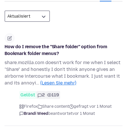
How do I remove the "Share folder" option from
Bookmark folder menus?
share.mozilla.com doesn't work for me when I select
"Share" and honestly I don't think anyone gives an
airborne intercourse what I bookmark. I just want it
and its annoyi…
(Lesen Sie mehr)
Gelöst
2
119
Firefox
Share content
gefragt vor 1 Monat
Brandi Weed
beantwortet
vor 1 Monat