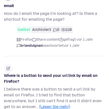
email
How do I email the page I'm looking at? Is there a
shortcut for emailing the page?
Gelöst
Archiviert
2
110
Firefox
Share content
gefragt vor 1 Jahr
brianduignan
beantwortet
vor 1 Jahr
Where is a button to send your url link by email on
Firefox?
I believe there was a button to send a url link by
email on Firefox. I tried to find that button
everywhere, but I still can't find it and it didn't even
get to an answer…
(Lesen Sie mehr)