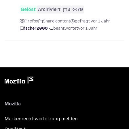
Gelöst
Archiviert
3
70
Firefox
Share content
gefragt vor 1 Jahr
jscher2000 -...
beantwortet
vor 1 Jahr
Mozilla
Markenrechtsverletzung melden