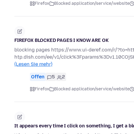
Firefox
Blocked application/service/website
FIREFOX BLOCKED PAGES I KNOW ARE OK
blocking pages https://www.ui-deref.com/r/?to=http
htp.dish.com/ee/v1/click%3Fparams%3Dv1.10C
(Lesen Sie mehr)
Offen
5
2
Firefox
Blocked application/service/website
It appears every time I click on something, I get a bl