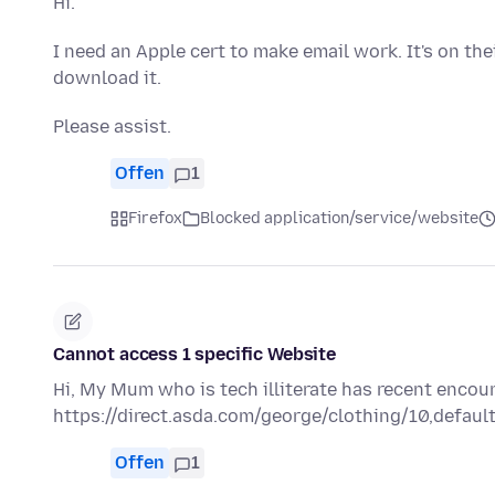
Hi.
I need an Apple cert to make email work. It's on the
download it.
Please assist.
Offen
1
Firefox
Blocked application/service/website
Cannot access 1 specific Website
Hi, My Mum who is tech illiterate has recent encou
https://direct.asda.com/george/clothing/10,default
Offen
1