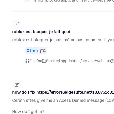
Firefox
Blocked application/service/website
roblox est bloquer je fait quoi
roblox est bloquer je sais même pas comment il ya 
Offen
1
Firefox
Blocked application/service/website
how do I fix https://errors.edgesuite.net/18.8751c
Cerain sites give me an Acess Denied message (LOW
How do I get in?