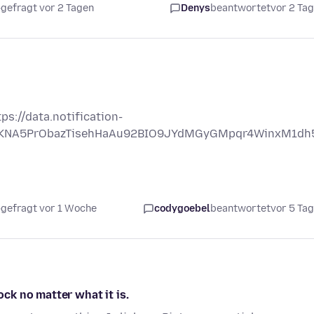
gefragt vor 2 Tagen
Denys
beantwortet
vor 2 Ta
s://data.notification-
OjSKNA5PrObazTisehHaAu92BIO9JYdMGyGMpqr4WinxM1dh
gefragt vor 1 Woche
codygoebel
beantwortet
vor 5 Ta
ock no matter what it is.