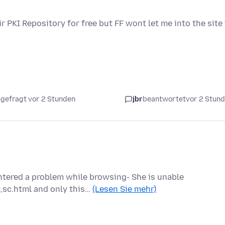
ir PKI Repository for free but FF wont let me into the site
gefragt vor 2 Stunden
jbr
beantwortet
vor 2 Stun
ntered a problem while browsing- She is unable
,sc.html and only this…
(Lesen Sie mehr)