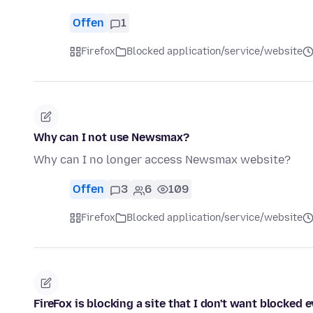
Offen
1
Firefox
Blocked application/service/website
Why can I not use Newsmax?
Why can I no longer access Newsmax website?
Offen
3
6
109
Firefox
Blocked application/service/website
FireFox is blocking a site that I don't want blocked 