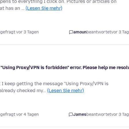
ens to everything I click on. Pictures or articles on
hat has an …
(Lesen Sie mehr)
gefragt vor 3 Tagen
amoun
beantwortet
vor 3 Ta
e "Using Proxy/VPN is forbidden" error. Please help me resol
ut I keep getting the message "Using Proxy/VPN is
e already checked my…
(Lesen Sie mehr)
gefragt vor 4 Tagen
James
beantwortet
vor 3 Ta