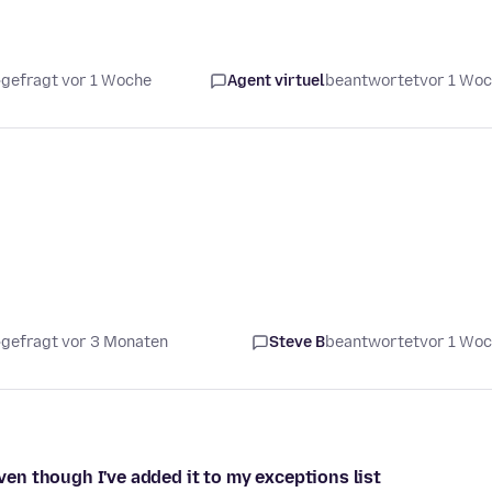
gefragt vor 1 Woche
Agent virtuel
beantwortet
vor 1 Wo
gefragt vor 3 Monaten
Steve B
beantwortet
vor 1 Wo
even though I've added it to my exceptions list