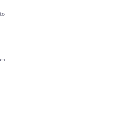
 to
den