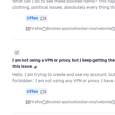
What can I do to see these blocked items? This happ
clothing, political issues, absolutely every thing t
Offen
1
Firefox
Blocked application/service/website
I am not using a VPN or proxy, but I keep getting th
this issue. ی
Hello, I am trying to create and use my account, b
forbidden." I am not using any VPN or proxy. I hav
Offen
1
Firefox
Blocked application/service/website