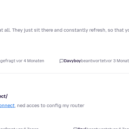
all. They just sit there and constantly refresh, so that y
gefragt vor 4 Monaten
Davyboy
beantwortet
vor 3 Mona
ect/
connect
, ned acces to config my router