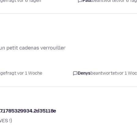
gefragt vor 6 Tagen
Paul
beantwortet
vor 6 Ta
un petit cadenas verrouiller
gefragt vor 1 Woche
Denys
beantwortet
vor 1 Wo
317.1785329934.2d35118e
ES !)