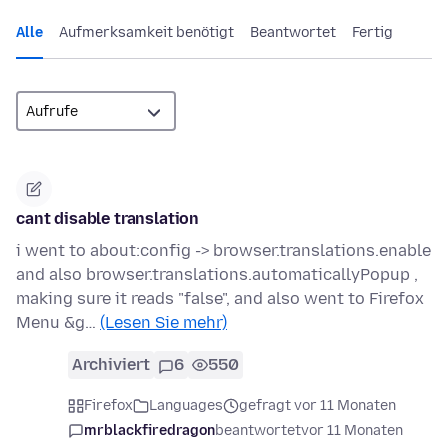
Alle
Aufmerksamkeit benötigt
Beantwortet
Fertig
cant disable translation
i went to about:config -> browser.translations.enable
and also browser.translations.automaticallyPopup ,
making sure it reads "false", and also went to Firefox
Menu &g…
(Lesen Sie mehr)
Archiviert
6
550
Firefox
Languages
gefragt vor 11 Monaten
mrblackfiredragon
beantwortet
vor 11 Monaten