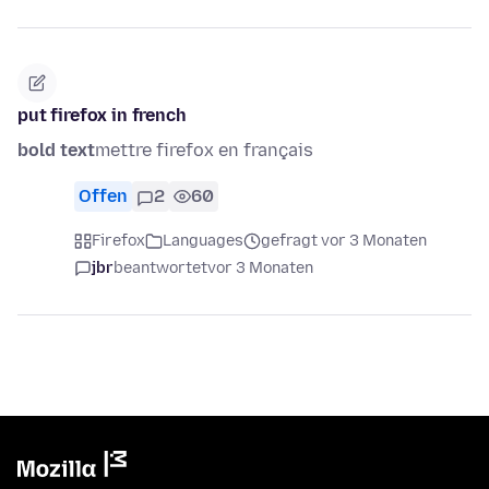
put firefox in french
bold text
mettre firefox en français
Offen
2
60
Firefox
Languages
gefragt vor 3 Monaten
jbr
beantwortet
vor 3 Monaten