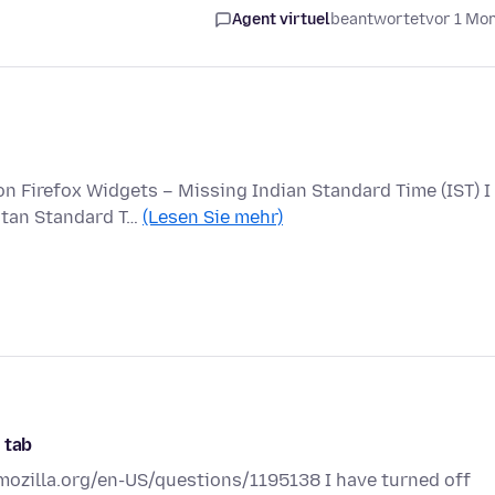
Agent virtuel
beantwortet
vor 1 Mo
n Firefox Widgets – Missing Indian Standard Time (IST) I
stan Standard T…
(Lesen Sie mehr)
 tab
.mozilla.org/en-US/questions/1195138 I have turned off