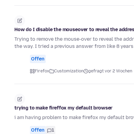
How do I disable the mouseover to reveal the addres
Trying to remove the mouse-over to reveal the addre
the way. I tried a previous answer from like 8 year
Offen
Firefox
Customization
gefragt vor 2 Wochen
trying to make fireffox my default browser
i am having problem to make firefox my default br
Offen
1