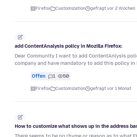
Firefox
Customization
gefragt vor 2 Wochen
add ContentAnalysis policy in Mozilla Firefox:
Dear Community I want to add ContentAnlysis polic
company and have mandatory to add this policy in 
Offen
1
50
Firefox
Customization
gefragt vor 1 Monat
How to customize what shows up in the address ba
There seems to be no rhyme or reason as to what F