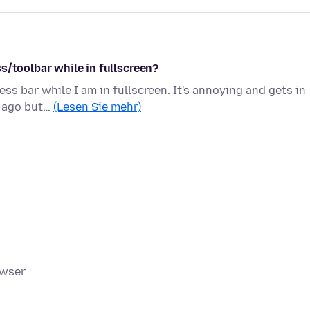
s/toolbar while in fullscreen?
ss bar while I am in fullscreen. It's annoying and gets in
s ago but…
(Lesen Sie mehr)
owser