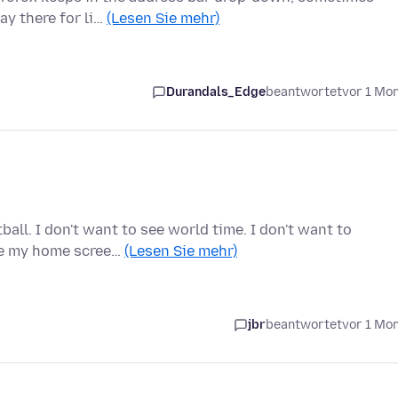
ay there for li…
(Lesen Sie mehr)
Durandals_Edge
beantwortet
vor 1 Mo
all. I don't want to see world time. I don't want to
nge my home scree…
(Lesen Sie mehr)
jbr
beantwortet
vor 1 Mo