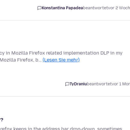
Konstantina Papadea
beantwortet
vor 2 Woc
y in Mozilla Firefox related implementation DLP in my
Mozilla Firefox, b…
(Lesen Sie mehr)
TyDraniu
beantwortet
vor 1 Mo
r?
irefox keeps in the address bar drop-down, sometimes