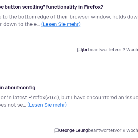
e button scrolling" functionality in Firefox?
e to the bottom edge of their browser window, holds do
er down to the e…
(Lesen Sie mehr)
jbr
beantwortet
vor 2 Woc
in about:config
or in latest Firefox(v151), but I have encountered an issu
oes not se…
(Lesen Sie mehr)
George Leung
beantwortet
vor 2 Woc