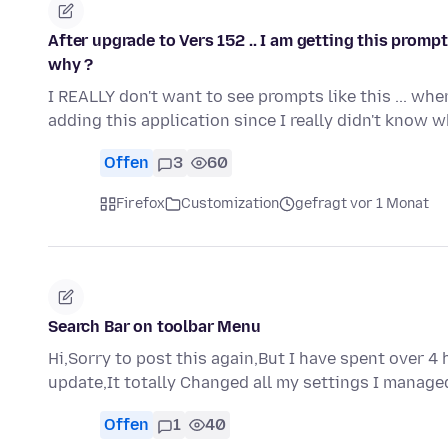
After upgrade to Vers 152 .. I am getting this prompt 
why ?
I REALLY don't want to see prompts like this ... wh
adding this application since I really didn't know 
Offen
3
60
Firefox
Customization
gefragt vor 1 Monat
Search Bar on toolbar Menu
Hi,Sorry to post this again,But I have spent over 4 h
update,It totally Changed all my settings I manage
Offen
1
40