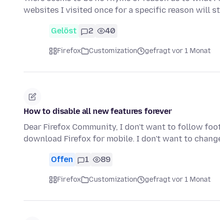
websites I visited once for a specific reason will st
Gelöst
2
40
Firefox
Customization
gefragt vor 1 Monat
How to disable all new features forever
Dear Firefox Community, I don't want to follow footb
download Firefox for mobile. I don't want to cha
Offen
1
89
Firefox
Customization
gefragt vor 1 Monat