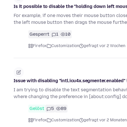
Is it possible to disable the "holding down left mous
For example, if one moves their mouse button clos
the left mouse button then drags the mouse furth
Gesperrt
1
10
Firefox
Customization
gefragt vor 2 Wochen
Issue with disabling "intl.icu4x.segmenter.enabled" 
I am trying to disable the text segmentation behavi
where changing the preference in [about:config] d
Gelöst
5
89
Firefox
Customization
gefragt vor 2 Monaten