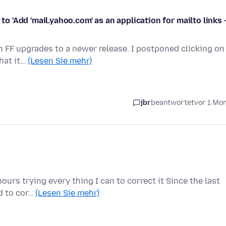
to 'Add 'mail.yahoo.com' as an application for mailto links 
en FF upgrades to a newer release. I postponed clicking on
what it…
(Lesen Sie mehr)
jbr
beantwortet
vor 1 Mo
ours trying every thing I can to correct it Since the last
d to cor…
(Lesen Sie mehr)