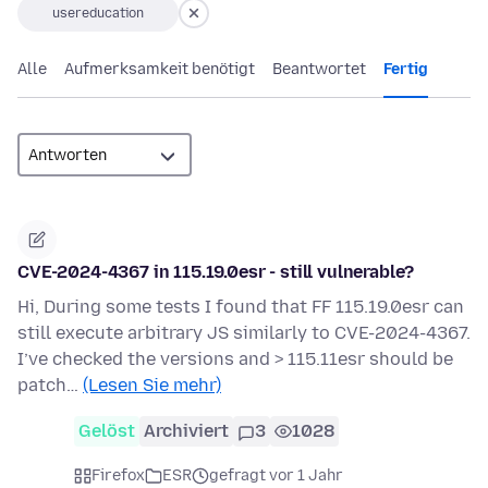
usereducation
Alle
Aufmerksamkeit benötigt
Beantwortet
Fertig
CVE-2024-4367 in 115.19.0esr - still vulnerable?
Hi, During some tests I found that FF 115.19.0esr can
still execute arbitrary JS similarly to CVE-2024-4367.
I’ve checked the versions and > 115.11esr should be
patch…
(Lesen Sie mehr)
Gelöst
Archiviert
3
1028
Firefox
ESR
gefragt vor 1 Jahr