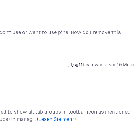
 I don't use or want to use pins. How do I remove this
jsg11
beantwortet
vor 10 Mona
sed to show all tab groups in toolbar icon as mentioned
oups) in manag…
(Lesen Sie mehr)