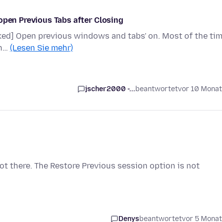
open Previous Tabs after Closing
ecked] Open previous windows and tabs' on. Most of the ti
en…
(Lesen Sie mehr)
jscher2000 -...
beantwortet
vor 10 Mona
not there. The Restore Previous session option is not
Denys
beantwortet
vor 5 Mona