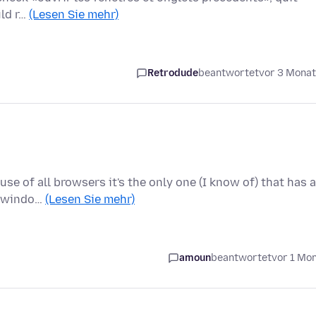
uld r…
(Lesen Sie mehr)
Retrodude
beantwortet
vor 3 Mona
use of all browsers it's the only one (I know of) that has a
w windo…
(Lesen Sie mehr)
amoun
beantwortet
vor 1 Mo