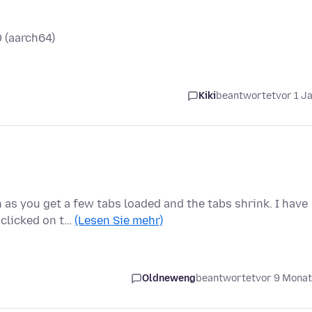
0 (aarch64)
Kiki
beantwortet
vor 1 J
 as you get a few tabs loaded and the tabs shrink. I have
 clicked on t…
(Lesen Sie mehr)
Oldneweng
beantwortet
vor 9 Mona