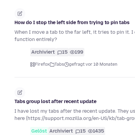
How do I stop the left side from trying to pin tabs
When I move a tab to the far left, it tries to pin it.
function entirely?
Archiviert
15
199
Firefox
Tabs
gefragt vor 10 Monaten
Tabs group lost after recent update
I have lost my tabs after the recent update. They u
here (https://support.mozilla.org/en-US/kb/tab-gr
Gelöst
Archiviert
15
1435