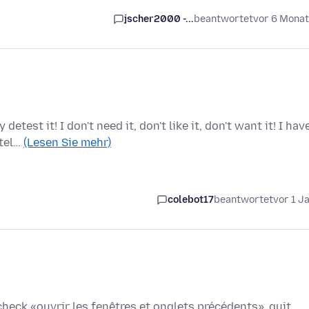
jscher2000 -...
beantwortet
vor 6 Mona
test it! I don't need it, don't like it, don't want it! I hav
 tel…
(Lesen Sie mehr)
colebot17
beantwortet
vor 1 J
check «ouvrir les fenêtres et onglets précédents», quit