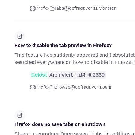
Firefox
Tabs
gefragt vor 11 Monaten
How to disable the tab preview in Firefox?
This feature has suddenly appeared and I absolutely de
searched everywhere on how to disable it. PLEASE
Gelöst
Archiviert
14
2359
Firefox
Browse
gefragt vor 1 Jahr
Firefox does no save tabs on shutdown
Steps to reproduce Open several tabs, in settings, 