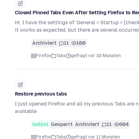
Closed Pinned Tabs Even After Setting Firefox to Re
Hi, I have the settings of 'General > Startup > [ch
it works as expected, but there are several occurr
Archiviert
11
100
Firefox
Tabs
gefragt vor 10 Monaten
Restore previous tabs
I just opened Firefox and all my previous Tabs are 
available
Gelöst
Gesperrt
Archiviert
11
604
Firefox
Tabs
gefragt vor 11 Monaten