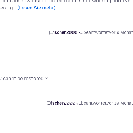
e and am now disappointed that it's not working and I've
veral g…
(Lesen Sie mehr)
jscher2000 -...
beantwortet
vor 9 Mona
 can it be restored ?
jscher2000 -...
beantwortet
vor 10 Mona