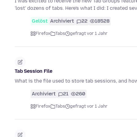
I was excited to receive the new Tab Groups featur
'lost' dozens of tabs. Here's what I did: I created se
Gelöst
Archiviert
22
18528
Firefox
Tabs
gefragt vor 1 Jahr
Tab Session File
What is the file used to store tab sessions, and how
Archiviert
21
260
Firefox
Tabs
gefragt vor 1 Jahr