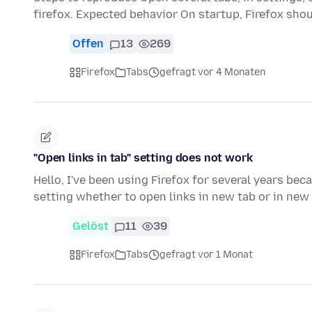
firefox. Expected behavior On startup, Firefox sho
Offen
13
269
Firefox
Tabs
gefragt vor 4 Monaten
"Open links in tab" setting does not work
Hello, I've been using Firefox for several years beca
setting whether to open links in new tab or in ne
Gelöst
11
39
Firefox
Tabs
gefragt vor 1 Monat