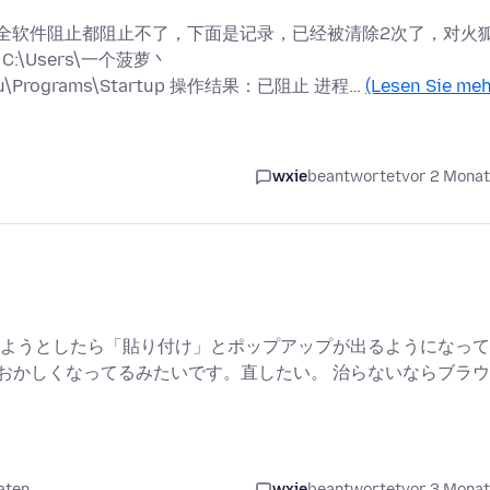
全软件阻止都阻止不了，下面是记录，已经被清除2次了，对火
\Users\一个菠萝丶
 Menu\Programs\Startup 操作结果：已阻止 进程…
(Lesen Sie meh
wxie
beantwortet
vor 2 Mona
ようとしたら「貼り付け」とポップアップが出るようになって
oxがおかしくなってるみたいです。直したい。 治らないならブラ
aten
wxie
beantwortet
vor 3 Mona