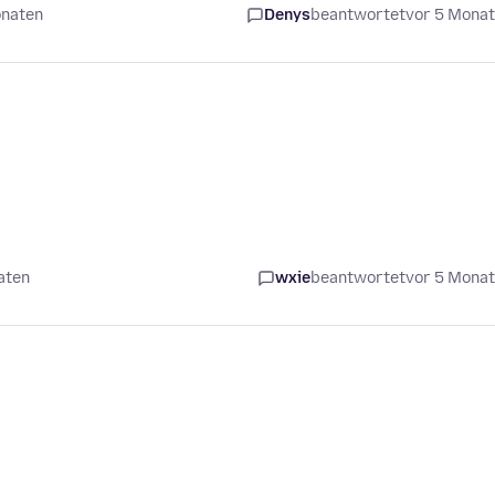
onaten
Denys
beantwortet
vor 5 Mona
aten
wxie
beantwortet
vor 5 Mona