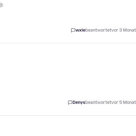
步
wxie
beantwortet
vor 3 Mona
Denys
beantwortet
vor 5 Mona