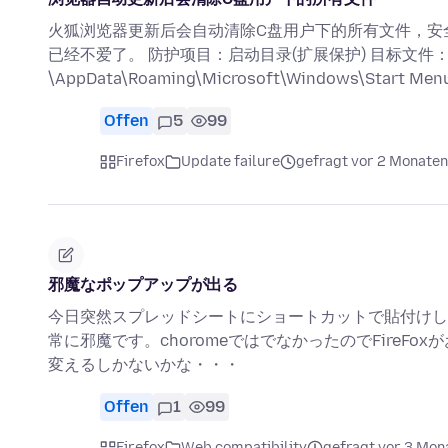
火狐浏览器更新后会自动清除C盘用户下的所有文件，安
已经不爱了。 防护项目：启动目录(扩展保护) 目标文件：C:
\AppData\Roaming\Microsoft\Windows\Start
Offen
5
99
Firefox
Update failure
gefragt vor 2 Monaten
邪魔なポップアップが出る
今日突然スプレッドシートにショートカットで貼付けし
常に邪魔です。choromeではでなかったのでFireF
変えるしかないかな・・・
Offen
1
99
Firefox
Web compatibility
gefragt vor 3 Mon