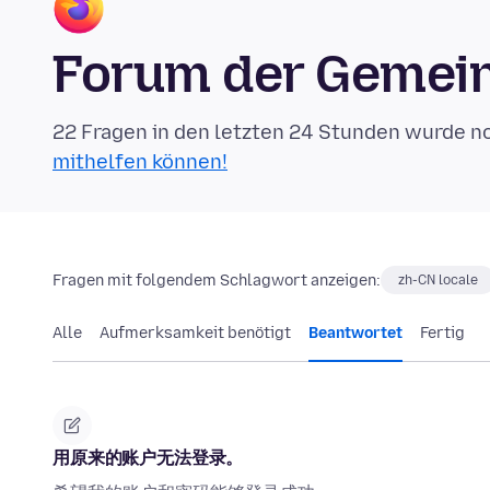
Forum der Gemein
22 Fragen in den letzten 24 Stunden wurde n
mithelfen können!
Fragen mit folgendem Schlagwort anzeigen:
zh-CN locale
Alle
Aufmerksamkeit benötigt
Beantwortet
Fertig
用原来的账户无法登录。