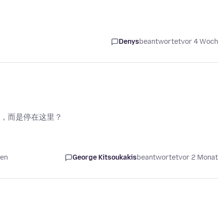
Denys
beantwortet
vor 4 Woc
，而是停在这里？
ten
George Kitsoukakis
beantwortet
vor 2 Mona