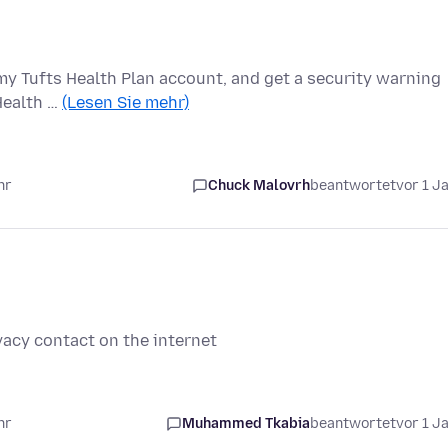
to my Tufts Health Plan account, and get a security warning
Health …
(Lesen Sie mehr)
hr
Chuck Malovrh
beantwortet
vor 1 J
ivacy contact on the internet
hr
Muhammed Tkabia
beantwortet
vor 1 J