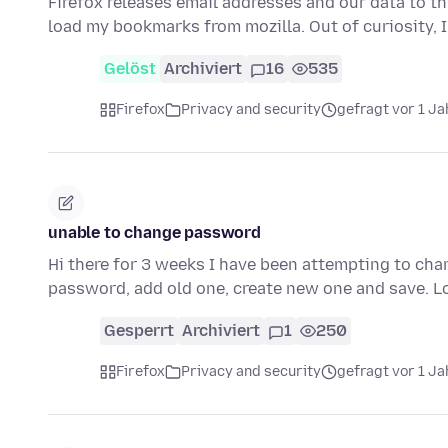
Firefox releases email addresses and our data to thi
load my bookmarks from mozilla. Out of curiosity, I 
Gelöst
Archiviert
16
535
Firefox
Privacy and security
gefragt vor 1 Ja
unable to change password
Hi there for 3 weeks I have been attempting to cha
password, add old one, create new one and save. 
Gesperrt
Archiviert
1
250
Firefox
Privacy and security
gefragt vor 1 Ja