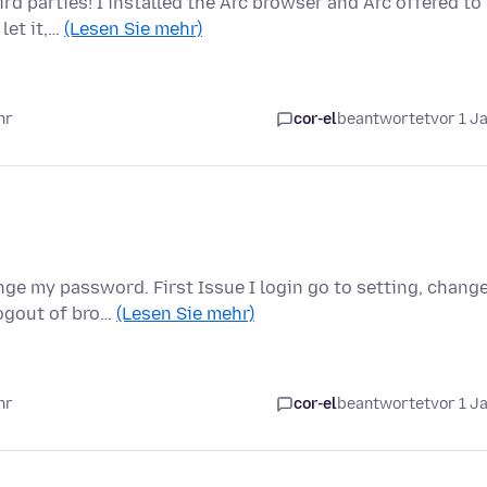
rd parties! I installed the Arc browser and Arc offered to
let it,…
(Lesen Sie mehr)
hr
cor-el
beantwortet
vor 1 J
nge my password. First Issue I login go to setting, chang
Logout of bro…
(Lesen Sie mehr)
hr
cor-el
beantwortet
vor 1 J