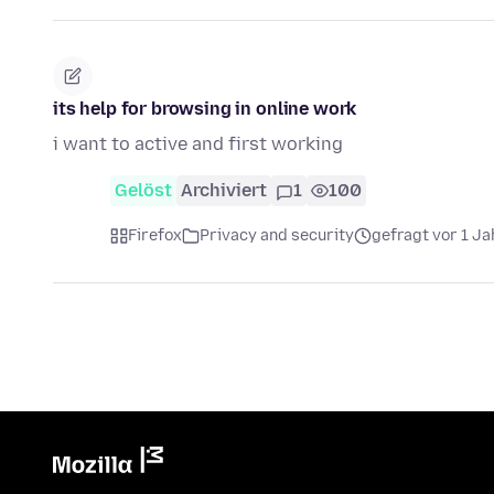
its help for browsing in online work
i want to active and first working
Gelöst
Archiviert
1
100
Firefox
Privacy and security
gefragt vor 1 Ja