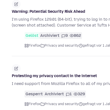
Warning: Potential Security Risk Ahead
I'm using Firefox 129.01 (64-bit), trying to log in 
(screen shot attached). Customer Service at Tufts 
Gelöst
Archiviert
9
862
Firefox
Privacy and security
gefragt vor 1 Ja
Protesting my privacy contact in the internet
I need support from Mozilla Firefox to all of my pr
Gesperrt
Archiviert
1
329
Firefox
Privacy and security
gefragt vor 1 Ja