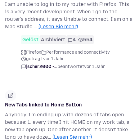
I am unable to log in to my router with Firefox. This
is a very recent development. When I go to the
router's address, it says Unable to connect. I am on a
Mac Studio …
(Lesen Sie mehr)
Gelöst
Archiviert
4
554
Firefox
Performance and connectivity
gefragt vor 1 Jahr
jscher2000 -...
beantwortet
vor 1 Jahr
New Tabs linked to Home Button
Anybody. I'm ending up with dozens of tabs open
because: 1. every time I hit HOME on my work tab, a
new tab open up. One after another. It doesn't take
long to have doze…
(Lesen Sie mehr)