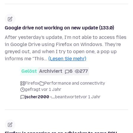
Google drive not working on new update (133.0)
After yesterday's update, I'm not able to access files
in Google Drive using Firefox on Windows. They're
greyed out, and when I try to open one, a pop up
informs me "This…
(Lesen Sie mehr)
Gelöst
Archiviert
6
277
Firefox
Performance and connectivity
gefragt vor 1 Jahr
jscher2000 -...
beantwortet
vor 1 Jahr