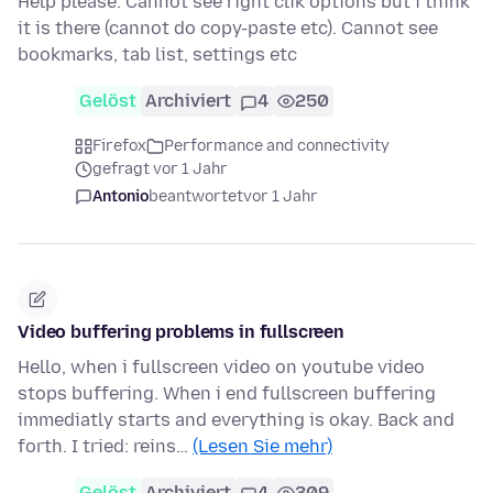
Help please. Cannot see right clik options but i think
it is there (cannot do copy-paste etc). Cannot see
bookmarks, tab list, settings etc
Gelöst
Archiviert
4
250
Firefox
Performance and connectivity
gefragt vor 1 Jahr
Antonio
beantwortet
vor 1 Jahr
Video buffering problems in fullscreen
Hello, when i fullscreen video on youtube video
stops buffering. When i end fullscreen buffering
immediatly starts and everything is okay. Back and
forth. I tried: reins…
(Lesen Sie mehr)
Gelöst
Archiviert
4
309