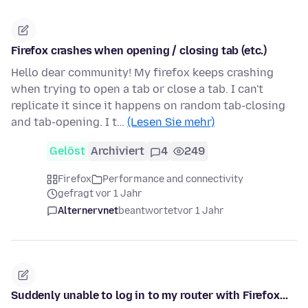
Firefox crashes when opening / closing tab (etc.)
Hello dear community! My firefox keeps crashing
when trying to open a tab or close a tab. I can't
replicate it since it happens on random tab-closing
and tab-opening. I t…
(Lesen Sie mehr)
Gelöst
Archiviert
4
249
Firefox
Performance and connectivity
gefragt vor 1 Jahr
Alternervnet
beantwortet
vor 1 Jahr
Suddenly unable to log in to my router with Firefox...