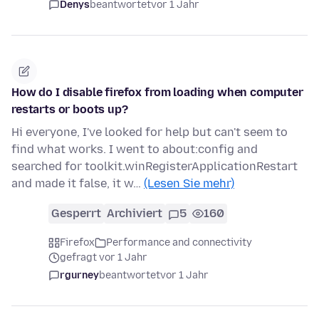
Denys
beantwortet
vor 1 Jahr
How do I disable firefox from loading when computer
restarts or boots up?
Hi everyone, I've looked for help but can't seem to
find what works. I went to about:config and
searched for toolkit.winRegisterApplicationRestart
and made it false, it w…
(Lesen Sie mehr)
Gesperrt
Archiviert
5
160
Firefox
Performance and connectivity
gefragt vor 1 Jahr
rgurney
beantwortet
vor 1 Jahr