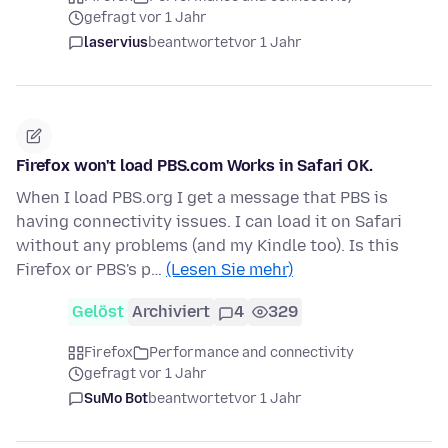
gefragt vor 1 Jahr
laservius
beantwortet
vor 1 Jahr
Firefox won't load PBS.com Works in Safari OK.
When I load PBS.org I get a message that PBS is
having connectivity issues. I can load it on Safari
without any problems (and my Kindle too). Is this
Firefox or PBS's p…
(Lesen Sie mehr)
Gelöst
Archiviert
4
329
Firefox
Performance and connectivity
gefragt vor 1 Jahr
SuMo Bot
beantwortet
vor 1 Jahr