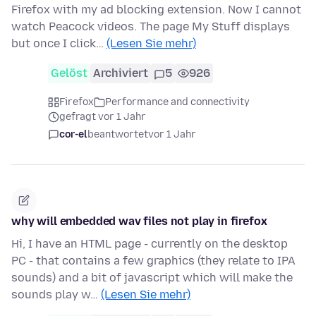
Firefox with my ad blocking extension. Now I cannot
watch Peacock videos. The page My Stuff displays
but once I click…
(Lesen Sie mehr)
Gelöst
Archiviert
5
926
Firefox
Performance and connectivity
gefragt vor 1 Jahr
cor-el
beantwortet
vor 1 Jahr
why will embedded wav files not play in firefox
Hi, I have an HTML page - currently on the desktop
PC - that contains a few graphics (they relate to IPA
sounds) and a bit of javascript which will make the
sounds play w…
(Lesen Sie mehr)