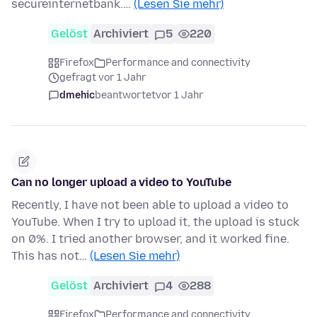
secureinternetbank.…
(Lesen Sie mehr)
Gelöst
Archiviert
5
220
Firefox
Performance and connectivity
gefragt vor 1 Jahr
dmehic
beantwortet
vor 1 Jahr
Can no longer upload a video to YouTube
Recently, I have not been able to upload a video to
YouTube. When I try to upload it, the upload is stuck
on 0%. I tried another browser, and it worked fine.
This has not…
(Lesen Sie mehr)
Gelöst
Archiviert
4
288
Firefox
Performance and connectivity