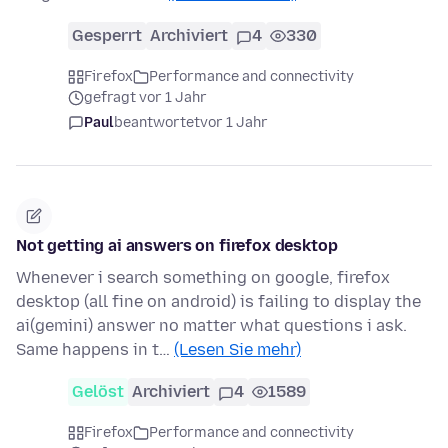
Gesperrt
Archiviert
4
330
Firefox
Performance and connectivity
gefragt vor 1 Jahr
Paul
beantwortet
vor 1 Jahr
Not getting ai answers on firefox desktop
Whenever i search something on google, firefox
desktop (all fine on android) is failing to display the
ai(gemini) answer no matter what questions i ask.
Same happens in t…
(Lesen Sie mehr)
Gelöst
Archiviert
4
1589
Firefox
Performance and connectivity