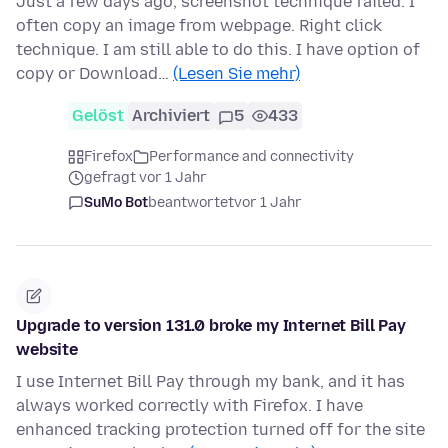
Just a few days ago, screenshot technique failed. I
often copy an image from webpage. Right click
technique. I am still able to do this. I have option of
copy or Download…
(Lesen Sie mehr)
Gelöst
Archiviert
5
433
Firefox
Performance and connectivity
gefragt vor 1 Jahr
SuMo Bot
beantwortet
vor 1 Jahr
Upgrade to version 131.0 broke my Internet Bill Pay
website
I use Internet Bill Pay through my bank, and it has
always worked correctly with Firefox. I have
enhanced tracking protection turned off for the site