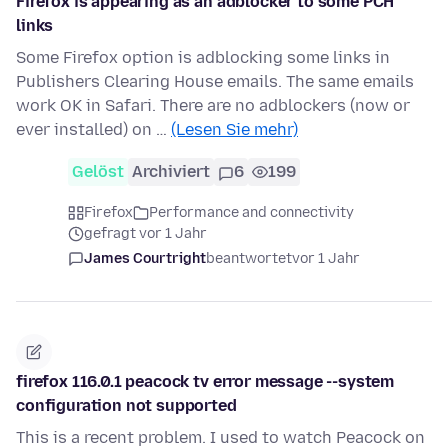
Firefox is appearing as an adblocker to some PCH
links
Some Firefox option is adblocking some links in
Publishers Clearing House emails. The same emails
work OK in Safari. There are no adblockers (now or
ever installed) on …
(Lesen Sie mehr)
Gelöst
Archiviert
6
199
Firefox
Performance and connectivity
gefragt vor 1 Jahr
James Courtright
beantwortet
vor 1 Jahr
firefox 116.0.1 peacock tv error message --system
configuration not supported
This is a recent problem. I used to watch Peacock on