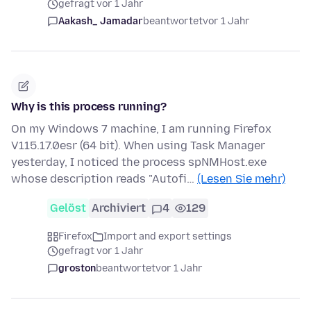
gefragt vor 1 Jahr
Aakash_ Jamadar
beantwortet
vor 1 Jahr
Why is this process running?
On my Windows 7 machine, I am running Firefox
V115.17.0esr (64 bit). When using Task Manager
yesterday, I noticed the process spNMHost.exe
whose description reads "Autofi…
(Lesen Sie mehr)
Gelöst
Archiviert
4
129
Firefox
Import and export settings
gefragt vor 1 Jahr
groston
beantwortet
vor 1 Jahr