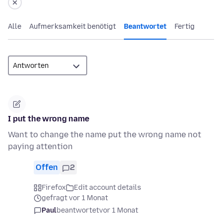
Alle
Aufmerksamkeit benötigt
Beantwortet
Fertig
I put the wrong name
Want to change the name put the wrong name not
paying attention
Offen
2
Firefox
Edit account details
gefragt vor 1 Monat
Paul
beantwortet
vor 1 Monat