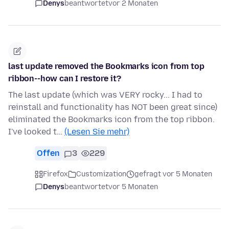
Denys
beantwortet
vor 2 Monaten
last update removed the Bookmarks icon from top
ribbon--how can I restore it?
The last update (which was VERY rocky... I had to
reinstall and functionality has NOT been great since)
eliminated the Bookmarks icon from the top ribbon.
I've looked t…
(Lesen Sie mehr)
Offen
3
229
Firefox
Customization
gefragt vor 5 Monaten
Denys
beantwortet
vor 5 Monaten