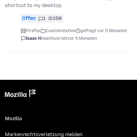
shortcut to my desktop.
Offen
1
150
Firefox
Customization
gefragt vor 5 Monaten
Isaac H
beantwortet
vor 5 Monaten
Mozilla
Markenrechtsverletzung melden