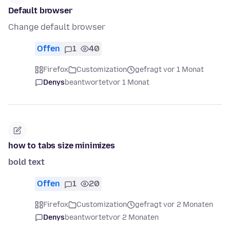
Default browser
Change default browser
Offen
1
40
Firefox
Customization
gefragt vor 1 Monat
Denys
beantwortet
vor 1 Monat
how to tabs size minimizes
bold text
Offen
1
20
Firefox
Customization
gefragt vor 2 Monaten
Denys
beantwortet
vor 2 Monaten