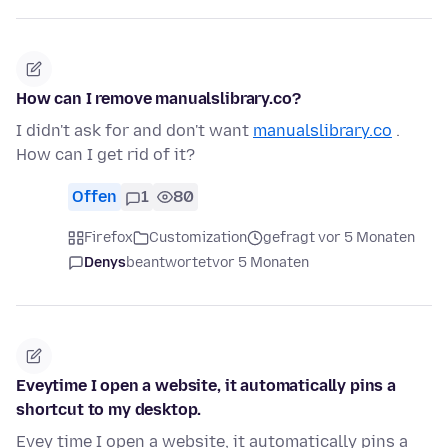
How can I remove manualslibrary.co?
I didn't ask for and don't want
manualslibrary.co
.
How can I get rid of it?
Offen
1
80
Firefox
Customization
gefragt vor 5 Monaten
Denys
beantwortet
vor 5 Monaten
Eveytime I open a website, it automatically pins a
shortcut to my desktop.
Evey time I open a website, it automatically pins a