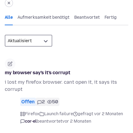
Alle
Aufmerksamkeit benötigt
Beantwortet
Fertig
my browser say's it's corrupt
i lost my firefox browser. cant open it, it says its
corrupt
Offen
2
50
Firefox
Launch failure
gefragt vor 2 Monaten
cor-el
beantwortet
vor 2 Monaten