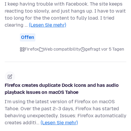
I keep having trouble with Facebook. The site keeps
reacting too slowly, and just hangs up. I have to wait
too long for the the content to fully load. I tried
clearing …
(Lesen Sie mehr)
Offen
Firefox
Web compatibility
gefragt vor 5 Tagen
Firefox creates duplicate Dock icons and has audio
playback issues on macOS Tahoe
I'm using the latest version of Firefox on macOS
Tahoe. Over the past 2–3 days, Firefox has started
behaving unexpectedly. Issues: Firefox automatically
creates additi…
(Lesen Sie mehr)