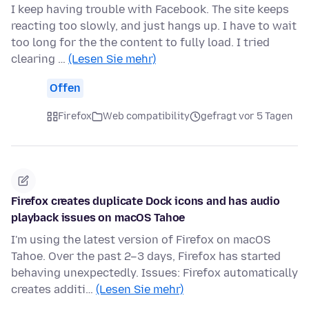
I keep having trouble with Facebook. The site keeps
reacting too slowly, and just hangs up. I have to wait
too long for the the content to fully load. I tried
clearing …
(Lesen Sie mehr)
Offen
Firefox
Web compatibility
gefragt vor 5 Tagen
Firefox creates duplicate Dock icons and has audio
playback issues on macOS Tahoe
I'm using the latest version of Firefox on macOS
Tahoe. Over the past 2–3 days, Firefox has started
behaving unexpectedly. Issues: Firefox automatically
creates additi…
(Lesen Sie mehr)