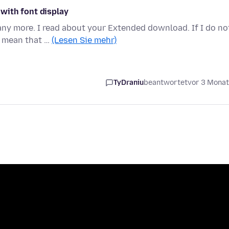
with font display
any more. I read about your Extended download. If I do no
s mean that …
(Lesen Sie mehr)
TyDraniu
beantwortet
vor 3 Mona