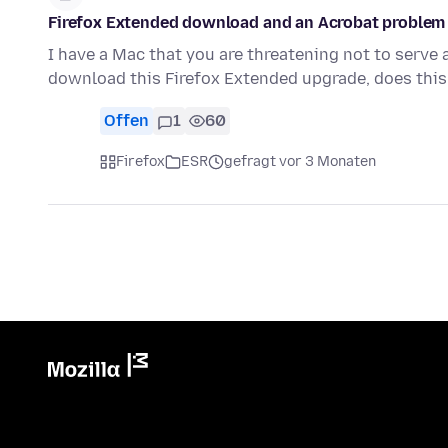
Firefox Extended download and an Acrobat problem 
I have a Mac that you are threatening not to serve 
download this Firefox Extended upgrade, does thi
Offen
1
60
Firefox
ESR
gefragt vor 3 Monaten