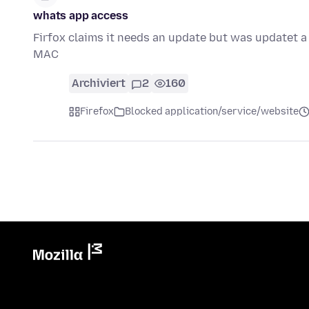
whats app access
Firfox claims it needs an update but was updatet
MAC
Archiviert
2
160
Firefox
Blocked application/service/website