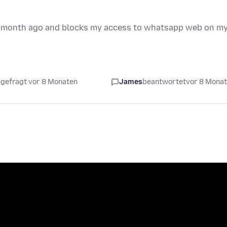
 a month ago and blocks my access to whatsapp web on m
gefragt vor 8 Monaten
James
beantwortet
vor 8 Mona