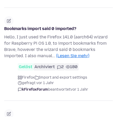
Bookmarks import said 0 imported?
Hello, I just used the Firefox 141.0 (aarch64) wizard
for Raspberry Pi OS 1.0, to import bookmarks from
Brave, however the wizard said 0 bookmarks
imported. I also manual…
(Lesen Sie mehr)
Gelöst
Archiviert
2
180
Firefox
Import and export settings
gefragt vor 1 Jahr
kFirefoxForum
beantwortet
vor 1 Jahr