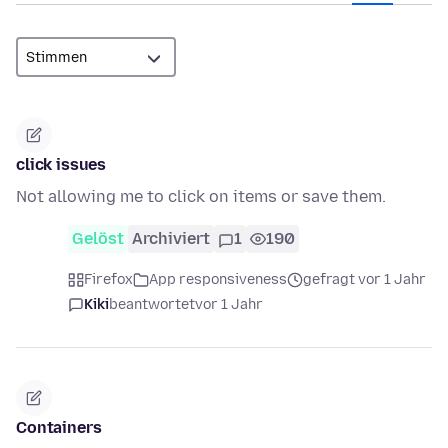
click issues
Not allowing me to click on items or save them.
Gelöst
Archiviert
1
190
Firefox
App responsiveness
gefragt vor 1 Jahr
Kiki
beantwortet
vor 1 Jahr
Containers