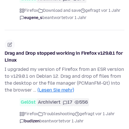
Firefox
Download and save
gefragt vor 1 Jahr
eugene_s
beantwortet
vor 1 Jahr
Drag and Drop stopped working in Firefox v129.0.1 for
Linux
I upgraded my version of Firefox from an ESR version
to v129.0.1 on Debian 12. Drag and drop of files from
the desktop or the file manager (PCManFM-Qt) into
the browser …
(Lesen Sie mehr)
Gelöst
Archiviert
17
556
Firefox
Troubleshooting
gefragt vor 1 Jahr
budizen
beantwortet
vor 1 Jahr