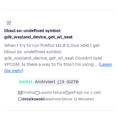
libxul.so: undefined symbol:
gdk_wayland_device_get_wl_seat
When I try to run firefox 141.0 (Linux x64) I get:
libxul.so: undefined symbol:
gdk_wayland_device_get_wl_seat Couldn't load
XPCOM. Is there a way to fix this? I'm using …
(Lesen
Sie mehr)
Gelöst
Archiviert
3
270
Firefox
Launch failure
gefragt vor 1 Jahr
dstalkowski
beantwortet
vor 11 Monaten