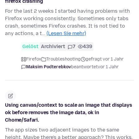
firefox crashing
For the last 2 weeks I started having problems with
Firefox working consistently. Sometimes only tabs
crash, sometimes Firefox crashes. It is not tied to
any actions, a t…
(Lesen Sie mehr)
Gelöst
Archiviert
7
439
Firefox
Troubleshooting
gefragt vor 1 Jahr
Maksim Podterebkov
beantwortet
vor 1 Jahr
Using canvas/context to scale an image that displays
ok before removes the image data, ok in
Chome/Safari.
The app sizes two adjacent images to the same
height. Maybe there's a better approach? This works,