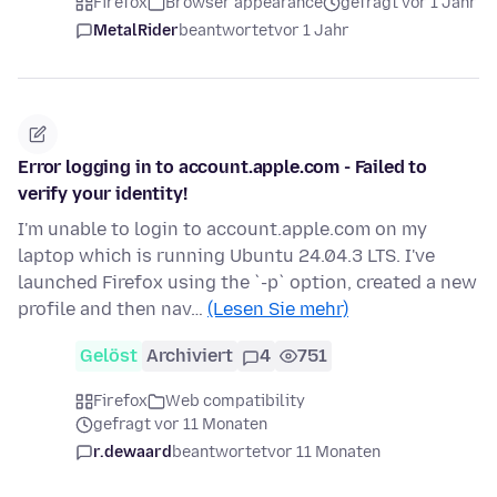
Firefox
Browser appearance
gefragt vor 1 Jahr
MetalRider
beantwortet
vor 1 Jahr
Error logging in to account.apple.com - Failed to
verify your identity!
I'm unable to login to account.apple.com on my
laptop which is running Ubuntu 24.04.3 LTS. I've
launched Firefox using the `-p` option, created a new
profile and then nav…
(Lesen Sie mehr)
Gelöst
Archiviert
4
751
Firefox
Web compatibility
gefragt vor 11 Monaten
r.dewaard
beantwortet
vor 11 Monaten