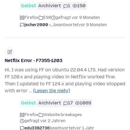
Gelöst
Archiviert
1
150
Firefox
ESR
gefragt vor 9 Monaten
jscher2000 -...
beantwortet
vor 9 Monaten
Netflix Error - F7355-1203
Hi, I was using FF on Ubuntu 22.04.4 LTS. Had version
FF 120.x and playing video in Netflix worked fine.
Then I updated to FF 124.x and playing video stopped
with error …
(Lesen Sie mehr)
Gelöst
Archiviert
17
1069
Firefox
Website breakages
gefragt vor 2 Jahren
edu3382736
beantwortet
vor 1 Jahr