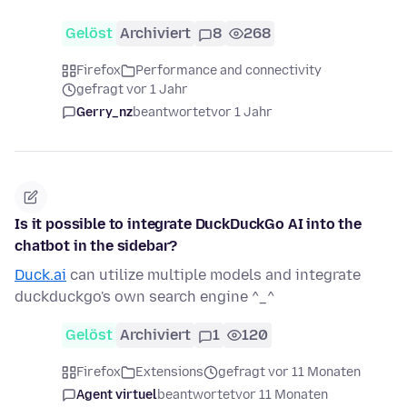
Gelöst
Archiviert
8
268
Firefox
Performance and connectivity
gefragt vor 1 Jahr
Gerry_nz
beantwortet
vor 1 Jahr
Is it possible to integrate DuckDuckGo AI into the
chatbot in the sidebar?
Duck.ai
can utilize multiple models and integrate
duckduckgo's own search engine ^_^
Gelöst
Archiviert
1
120
Firefox
Extensions
gefragt vor 11 Monaten
Agent virtuel
beantwortet
vor 11 Monaten