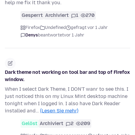
help me fix it thank you.
Gesperrt
Archiviert
1
270
Firefox
Undefined
gefragt vor 1 Jahr
Denys
beantwortet
vor 1 Jahr
Dark theme not working on tool bar and top of Firefox
window.
When I select Dark Theme, I DON'T wanr to see this. I
just noticed this on my Linux Mint desktop machine
tonight when I logged in. I also have Dark Reader
installed and…
(Lesen Sie mehr)
Gelöst
Archiviert
2
209