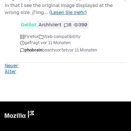
in that I see the original image displayed at the
wrong size: //img.…
(Lesen Sie mehr)
Gelöst
Archiviert
8
390
Firefox
Web compatibility
gefragt vor 11 Monaten
phobrain
beantwortet
vor 11 Monaten
Neuer
Älter