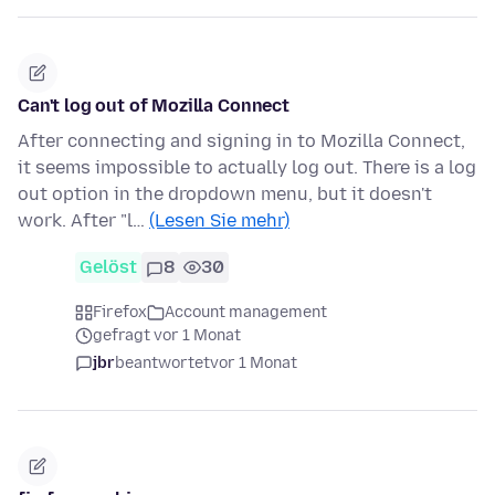
Can't log out of Mozilla Connect
After connecting and signing in to Mozilla Connect,
it seems impossible to actually log out. There is a log
out option in the dropdown menu, but it doesn't
work. After "l…
(Lesen Sie mehr)
Gelöst
8
30
Firefox
Account management
gefragt vor 1 Monat
jbr
beantwortet
vor 1 Monat