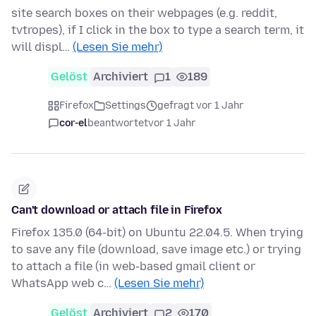
site search boxes on their webpages (e.g. reddit,
tvtropes), if I click in the box to type a search term, it
will displ…
(Lesen Sie mehr)
Gelöst
Archiviert
1
189
Firefox
Settings
gefragt vor 1 Jahr
cor-el
beantwortet
vor 1 Jahr
Can't download or attach file in Firefox
Firefox 135.0 (64-bit) on Ubuntu 22.04.5. When trying
to save any file (download, save image etc.) or trying
to attach a file (in web-based gmail client or
WhatsApp web c…
(Lesen Sie mehr)
Gelöst
Archiviert
2
170