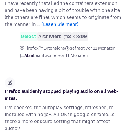
I have recently installed the containers extension
and have been having a bit of trouble with one site
(the others are fine), which seems to originate from
the manner in …
(Lesen Sie mehr)
Gelöst
Archiviert
3
200
Firefox
Extensions
gefragt vor 11 Monaten
Alan
beantwortet
vor 11 Monaten
Firefox suddenly stopped playing audio on all web-
sites.
I've checked the autoplay settings, refreshed, re-
installed with no joy. All OK in google-chrome. Is
there a more obscure setting that might affect
audio?