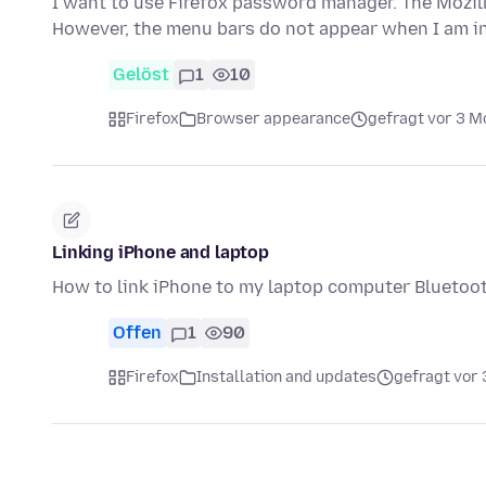
I want to use Firefox password manager. The Mozill
However, the menu bars do not appear when I am i
Gelöst
1
10
Firefox
Browser appearance
gefragt vor 3 M
Linking iPhone and laptop
How to link iPhone to my laptop computer Bluetoot
Offen
1
90
Firefox
Installation and updates
gefragt vor