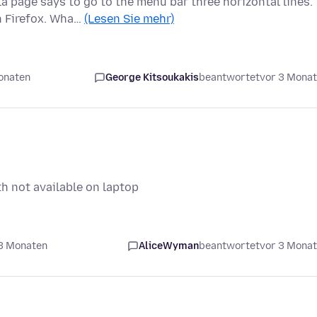
a page says to go to the menu bar three horizontal lines.
n Firefox. Wha…
(Lesen Sie mehr)
onaten
George Kitsoukakis
beantwortet
vor 3 Mona
h not available on laptop
 3 Monaten
AliceWyman
beantwortet
vor 3 Mona